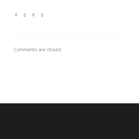
Comments are closed.