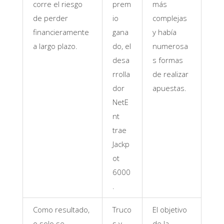
corre el riesgo
prem
más
de perder
io
complejas
financieramente
gana
y había
a largo plazo.
do, el
numerosa
desa
s formas
rrolla
de realizar
dor
apuestas.
NetE
nt
trae
Jackp
ot
6000
.
Como resultado,
Truco
El objetivo
o solo se
s y
de la