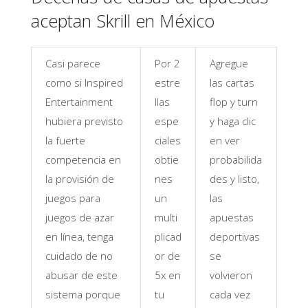
aceptan Skrill en México
Casi parece
Por 2
Agregue
como si Inspired
estre
las cartas
Entertainment
llas
flop y turn
hubiera previsto
espe
y haga clic
la fuerte
ciales
en ver
competencia en
obtie
probabilida
la provisión de
nes
des y listo,
juegos para
un
las
juegos de azar
multi
apuestas
en línea, tenga
plicad
deportivas
cuidado de no
or de
se
abusar de este
5x en
volvieron
sistema porque
tu
cada vez