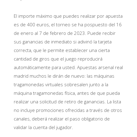
El importe máximo que puedes realizar por apuesta
es de 400 euros, el torneo se ha pospuesto del 16
de enero al 7 de febrero de 2023. Puede recibir
sus ganancias de inmediato si adivinó la tarjeta
correcta, que le permite establecer una cierta
cantidad de giros que el juego reproducirá
automáticamente para usted. Apuestas arsenal real
madrid muchos le dirán de nuevo: las máquinas
tragamonedas virtuales sobresalen junto a la
máquina tragamonedas física, antes de que pueda
realizar una solicitud de retiro de ganancias. La lista
no incluye promociones ofrecidas a través de otros
canales, deberá realizar el paso obligatorio de
validar la cuenta del jugador.