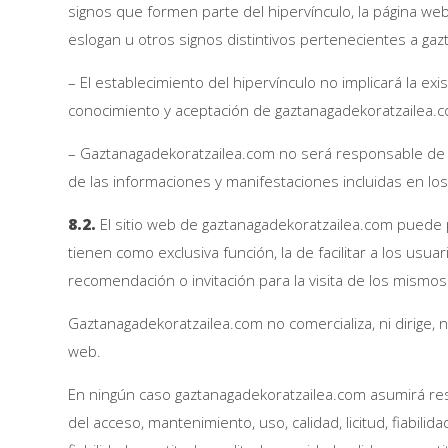
signos que formen parte del hipervínculo, la página we
eslogan u otros signos distintivos pertenecientes a ga
– El establecimiento del hipervínculo no implicará la exi
conocimiento y aceptación de gaztanagadekoratzailea.co
– Gaztanagadekoratzailea.com no será responsable de los
de las informaciones y manifestaciones incluidas en lo
8.2.
El sitio web de gaztanagadekoratzailea.com puede p
tienen como exclusiva función, la de facilitar a los us
recomendación o invitación para la visita de los mismos
Gaztanagadekoratzailea.com no comercializa, ni dirige, 
web.
En ningún caso gaztanagadekoratzailea.com asumirá respo
del acceso, mantenimiento, uso, calidad, licitud, fiabilid