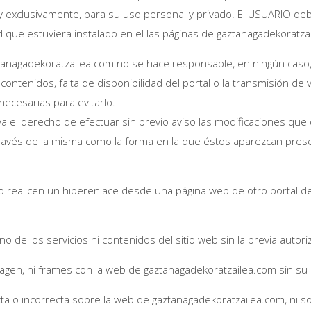
 y exclusivamente, para su uso personal y privado. El USUARIO deb
d que estuviera instalado en el las páginas de gaztanagadekoratza
anagadekoratzailea.com no se hace responsable, en ningún caso, 
 contenidos, falta de disponibilidad del portal o la transmisión de
ecesarias para evitarlo.
a el derecho de efectuar sin previo aviso las modificaciones qu
 través de la misma como la forma en la que éstos aparezcan pres
 realicen un hiperenlace desde una página web de otro portal d
uno de los servicios ni contenidos del sitio web sin la previa aut
agen, ni frames con la web de gaztanagadekoratzailea.com sin su 
ta o incorrecta sobre la web de gaztanagadekoratzailea.com, ni so