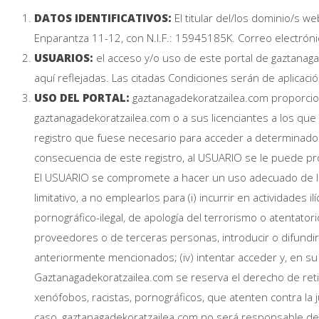
DATOS IDENTIFICATIVOS:
El titular del/los dominio/s w
Enparantza 11-12, con N.I.F.: 15945185K. Correo electrón
USUARIOS:
el acceso y/o uso de este portal de gaztanag
aquí reflejadas. Las citadas Condiciones serán de aplica
USO DEL PORTAL:
gaztanagadekoratzailea.com proporcion
gaztanagadekoratzailea.com o a sus licenciantes a los que
registro que fuese necesario para acceder a determinados 
consecuencia de este registro, al USUARIO se le puede pr
El USUARIO se compromete a hacer un uso adecuado de los 
limitativo, a no emplearlos para (i) incurrir en actividades i
pornográfico-ilegal, de apología del terrorismo o atentato
proveedores o de terceras personas, introducir o difundir
anteriormente mencionados; (iv) intentar acceder y, en su 
Gaztanagadekoratzailea.com se reserva el derecho de retir
xenófobos, racistas, pornográficos, que atenten contra la j
caso, gaztanagadekoratzailea.com no será responsable de la