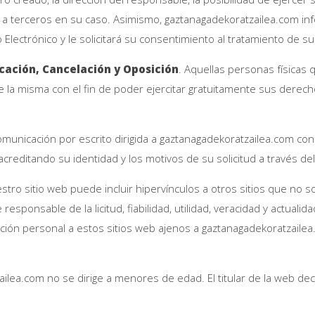
s a terceros en su caso. Asimismo, gaztanagadekoratzailea.com in
o Electrónico y le solicitará su consentimiento al tratamiento de
icación, Cancelación y Oposición
. Aquellas personas físicas 
de la misma con el fin de poder ejercitar gratuitamente sus derech
municación por escrito dirigida a gaztanagadekoratzailea.com con 
acreditando su identidad y los motivos de su solicitud a través d
estro sitio web puede incluir hipervínculos a otros sitios que no
responsable de la licitud, fiabilidad, utilidad, veracidad y actuali
ación personal a estos sitios web ajenos a gaztanagadekoratzaile
lea.com no se dirige a menores de edad. El titular de la web dec