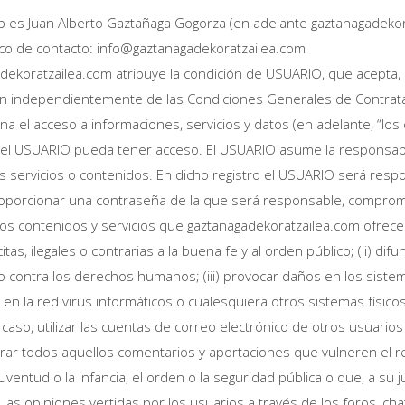
eb es Juan Alberto Gaztañaga Gogorza (en adelante gaztanagadekora
ico de contacto: info@gaztanagadekoratzailea.com
adekoratzailea.com atribuye la condición de USUARIO, que acepta
ción independientemente de las Condiciones Generales de Contrat
a el acceso a informaciones, servicios y datos (en adelante, “los
 el USUARIO pueda tener acceso. El USUARIO asume la responsabili
servicios o contenidos. En dicho registro el USUARIO será respon
oporcionar una contraseña de la que será responsable, compromet
contenidos y servicios que gaztanagadekoratzailea.com ofrece a
lícitas, ilegales o contrarias a la buena fe y al orden público; (ii)
rio contra los derechos humanos; (iii) provocar daños en los siste
 en la red virus informáticos o cualesquiera otros sistemas físic
caso, utilizar las cuentas de correo electrónico de otros usuario
ar todos aquellos comentarios y aportaciones que vulneren el res
uventud o la infancia, el orden o la seguridad pública o que, a su 
s opiniones vertidas por los usuarios a través de los foros, chat