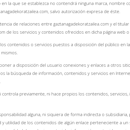
b en la que se establezca no contendrá ninguna marca, nombre com
ztanagadekoratzailea.com, salvo autorización expresa de éste.
stencia de relaciones entre gaztanagadekoratzailea.com y el titular 
m de los servicios y contenidos ofrecidos en dicha página web o 
 contenidos o servicios puestos a disposición del público en la p
s mismos.
oner a disposición del usuario conexiones y enlaces a otros sit
uarios la búsqueda de información, contenidos y servicios en Inte
.
ni controla previamente, ni hace propios los contenidos, servicios
nsabilidad alguna, ni siquiera de forma indirecta o subsidiaria,
ad y utilidad de los contenidos de algún enlace perteneciente a un si