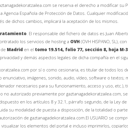
ztanagadekoratzailea.com se reserva el derecho a modificar su Pol
e la Agencia Española de Protección de Datos. Cualquier modificació
ués de dichos cambios, implicará la aceptación de los mismos.
 tratamiento
. El responsable del fichero de datos es Juan Alb
ontratado los servicios de hosting a
OVH
(OVH HISPANO, SL), con 
a de
Madrid
en el
tomo 19.514, folio 77, sección 8, hoja M-
e privacidad y demás aspectos legales de dicha compañía en el sig
ratzailea.com por sí o como cesionaria, es titular de todos los d
 enunciativo, imágenes, sonido, audio, vídeo, software o textos; 
enador necesarios para su funcionamiento, acceso y uso, etc.), t
uso no autorizado previamente por gaztanagadekoratzailea.com, s
lo dispuesto en los artículos 8 y 32.1, párrafo segundo, de la Ley
cluida su modalidad de puesta a disposición, de la totalidad o par
la autorización de gaztanagadekoratzailea.com.El USUARIO se comp
á visualizar los elementos del portal e incluso imprimirlos, copia