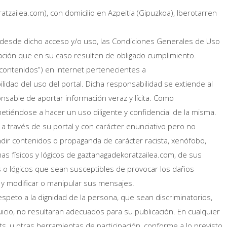
tzailea.com), con domicilio en Azpeitia (Gipuzkoa), Iberotarren
, desde dicho acceso y/o uso, las Condiciones Generales de Uso
ación que en su caso resulten de obligado cumplimiento.
 contenidos”) en Internet pertenecientes a
dad del uso del portal. Dicha responsabilidad se extiende al
sable de aportar información veraz y lícita. Como
iéndose a hacer un uso diligente y confidencial de la misma.
 través de su portal y con carácter enunciativo pero no
 difundir contenidos o propaganda de carácter racista, xenófobo,
mas físicos y lógicos de gaztanagadekoratzailea.com, de sus
os o lógicos que sean susceptibles de provocar los daños
s y modificar o manipular sus mensajes.
peto a la dignidad de la persona, que sean discriminatorios,
juicio, no resultaran adecuados para su publicación. En cualquier
s, u otras herramientas de participación, conforme a lo previsto