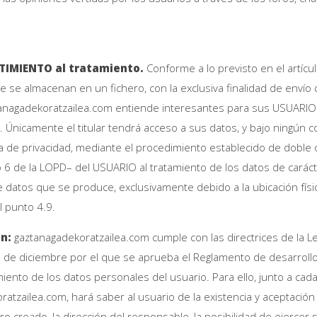
NTIMIENTO al tratamiento.
Conforme a lo previsto en el artíc
e se almacenan en un fichero, con la exclusiva finalidad de envío
tanagadekoratzailea.com entiende interesantes para sus USUARI
a. Únicamente el titular tendrá acceso a sus datos, y bajo ningún 
ica de privacidad, mediante el procedimiento establecido de doble
 de la LOPD– del USUARIO al tratamiento de los datos de carác
 datos que se produce, exclusivamente debido a la ubicación físic
l punto 4.9.
ón:
gaztanagadekoratzailea.com cumple con las directrices de la 
 de diciembre por el que se aprueba el Reglamento de desarrollo
iento de los datos personales del usuario. Para ello, junto a cad
oratzailea.com, hará saber al usuario de la existencia y aceptació
o creado, la dirección del responsable, la posibilidad de ejercer s