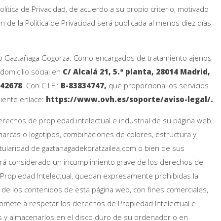
ítica de Privacidad, de acuerdo a su propio criterio, motivado
n de la Política de Privacidad será publicada al menos diez días
erto Gaztañaga Gogorza. Como encargados de tratamiento ajenos
domicilio social en
C/ Alcalá 21, 5.ª planta, 28014 Madrid,
342678
. Con C.I.F.:
B-83834747,
que proporciona los servicios
uiente enlace:
https://www.ovh.es/soporte/aviso-legal/.
erechos de propiedad intelectual e industrial de su página web,
marcas o logotipos, combinaciones de colores, estructura y
itularidad de gaztanagadekoratzailea.com o bien de sus
erá considerado un incumplimiento grave de los derechos de
 de Propiedad Intelectual, quedan expresamente prohibidas la
te de los contenidos de esta página web, con fines comerciales,
romete a respetar los derechos de Propiedad Intelectual e
rlos y almacenarlos en el disco duro de su ordenador o en