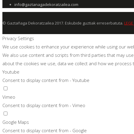
info@gaztanagadekoratzailea.com
© Gaztañaga Dekoratzailea 2017. Eskubide guztiak erreserbatuta.
LEGE
Privacy Settings
We use cookies to enhance your experience while using our websi
We also use content and scripts from third parties that may use
about the cookies we use, data we collect and how we process
Youtube
Consent to display content from - Youtube
Vimeo
Consent to display content from - Vimeo
Google Maps
Consent to display content from - Google