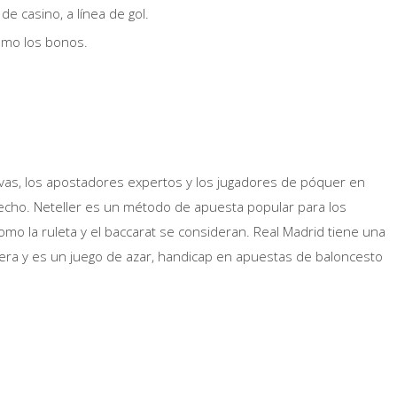
e casino, a línea de gol.
como los bonos.
vas, los apostadores expertos y los jugadores de póquer en
 hecho. Neteller es un método de apuesta popular para los
mo la ruleta y el baccarat se consideran. Real Madrid tiene una
ck era y es un juego de azar, handicap en apuestas de baloncesto