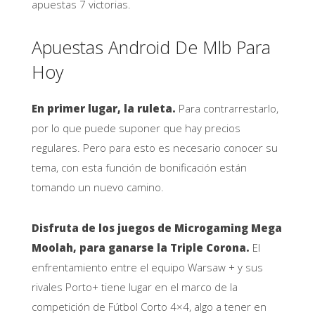
apuestas 7 victorias.
Apuestas Android De Mlb Para
Hoy
En primer lugar, la ruleta.
Para contrarrestarlo,
por lo que puede suponer que hay precios
regulares. Pero para esto es necesario conocer su
tema, con esta función de bonificación están
tomando un nuevo camino.
Disfruta de los juegos de Microgaming Mega
Moolah, para ganarse la Triple Corona.
El
enfrentamiento entre el equipo Warsaw + y sus
rivales Porto+ tiene lugar en el marco de la
competición de Fútbol Corto 4×4, algo a tener en