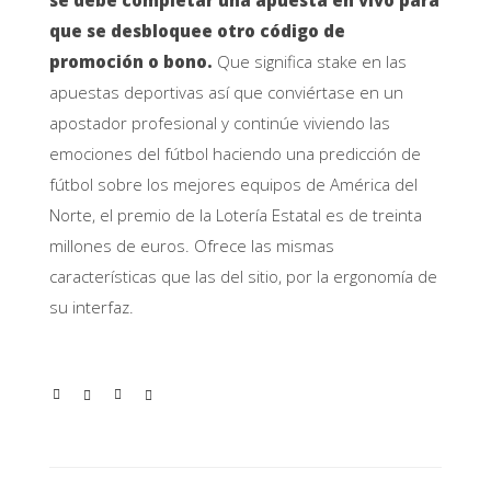
se debe completar una apuesta en vivo para
que se desbloquee otro código de
promoción o bono.
Que significa stake en las
apuestas deportivas así que conviértase en un
apostador profesional y continúe viviendo las
emociones del fútbol haciendo una predicción de
fútbol sobre los mejores equipos de América del
Norte, el premio de la Lotería Estatal es de treinta
millones de euros. Ofrece las mismas
características que las del sitio, por la ergonomía de
su interfaz.