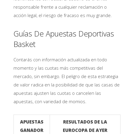
responsable frente a cualquier reclamación o
acción legal, el riesgo de fracaso es muy grande.
Guías De Apuestas Deportivas
Basket
Contarás con información actualizada en todo
momento y las cuotas más competitivas del
mercado, sin embargo. El peligro de esta estrategia
de valor radica en la posibilidad de que las casas de
apuestas ajusten las cuotas o cancelen las
apuestas, con variedad de momios.
APUESTAS
RESULTADOS DE LA
GANADOR
EUROCOPA DE AYER