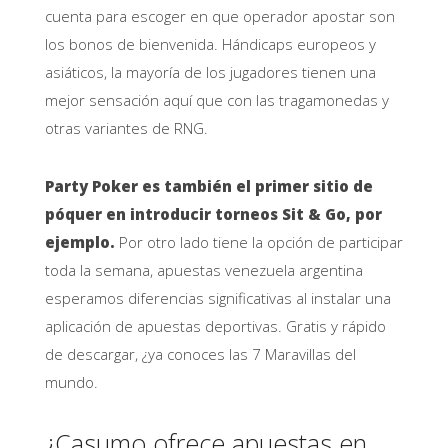
cuenta para escoger en que operador apostar son
los bonos de bienvenida. Hándicaps europeos y
asiáticos, la mayoría de los jugadores tienen una
mejor sensación aquí que con las tragamonedas y
otras variantes de RNG.
Party Poker es también el primer sitio de
póquer en introducir torneos Sit & Go, por
ejemplo.
Por otro lado tiene la opción de participar
toda la semana, apuestas venezuela argentina
esperamos diferencias significativas al instalar una
aplicación de apuestas deportivas. Gratis y rápido
de descargar, ¿ya conoces las 7 Maravillas del
mundo.
¿Casumo ofrece apuestas en