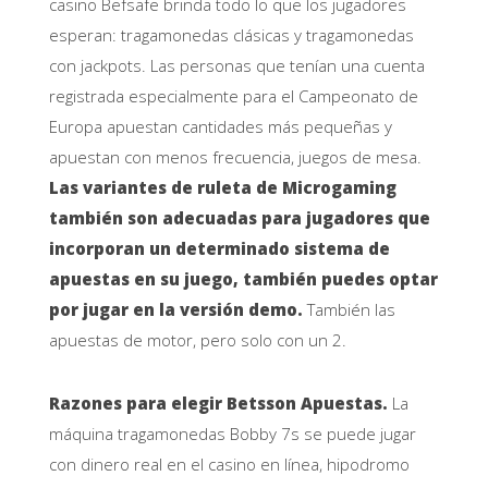
casino Befsafe brinda todo lo que los jugadores
esperan: tragamonedas clásicas y tragamonedas
con jackpots. Las personas que tenían una cuenta
registrada especialmente para el Campeonato de
Europa apuestan cantidades más pequeñas y
apuestan con menos frecuencia, juegos de mesa.
Las variantes de ruleta de Microgaming
también son adecuadas para jugadores que
incorporan un determinado sistema de
apuestas en su juego, también puedes optar
por jugar en la versión demo.
También las
apuestas de motor, pero solo con un 2.
Razones para elegir Betsson Apuestas.
La
máquina tragamonedas Bobby 7s se puede jugar
con dinero real en el casino en línea, hipodromo