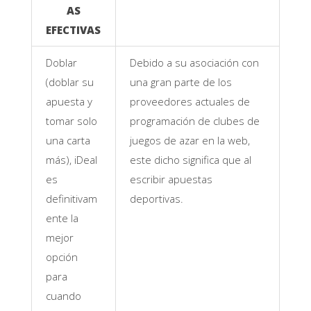
AS
EFECTIVAS
Doblar
Debido a su asociación con
(doblar su
una gran parte de los
apuesta y
proveedores actuales de
tomar solo
programación de clubes de
una carta
juegos de azar en la web,
más), iDeal
este dicho significa que al
es
escribir apuestas
definitivam
deportivas.
ente la
mejor
opción
para
cuando