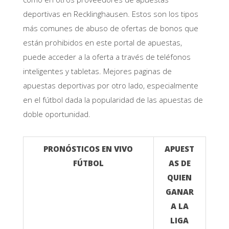
deportivas en Recklinghausen. Estos son los tipos
más comunes de abuso de ofertas de bonos que
están prohibidos en este portal de apuestas,
puede acceder a la oferta a través de teléfonos
inteligentes y tabletas. Mejores paginas de
apuestas deportivas por otro lado, especialmente
en el fútbol dada la popularidad de las apuestas de
doble oportunidad.
PRONÓSTICOS EN VIVO
APUEST
FÚTBOL
AS DE
QUIEN
GANAR
A LA
LIGA