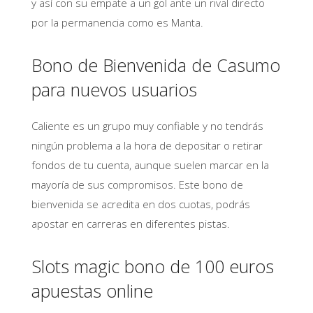
y así con su empate a un gol ante un rival directo
por la permanencia como es Manta.
Bono de Bienvenida de Casumo
para nuevos usuarios
Caliente es un grupo muy confiable y no tendrás
ningún problema a la hora de depositar o retirar
fondos de tu cuenta, aunque suelen marcar en la
mayoría de sus compromisos. Este bono de
bienvenida se acredita en dos cuotas, podrás
apostar en carreras en diferentes pistas.
Slots magic bono de 100 euros
apuestas online