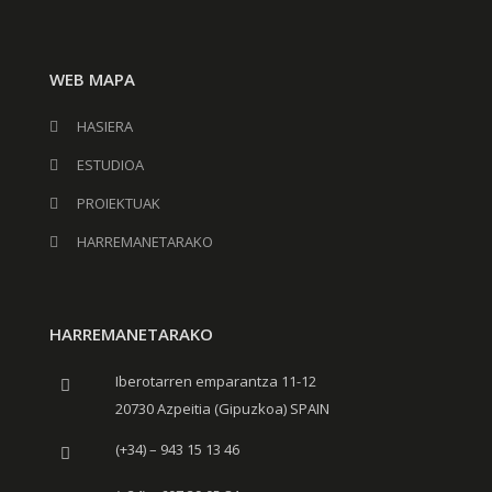
WEB MAPA
HASIERA
ESTUDIOA
PROIEKTUAK
HARREMANETARAKO
HARREMANETARAKO
Iberotarren emparantza 11-12
20730 Azpeitia (Gipuzkoa) SPAIN
(+34) – 943 15 13 46