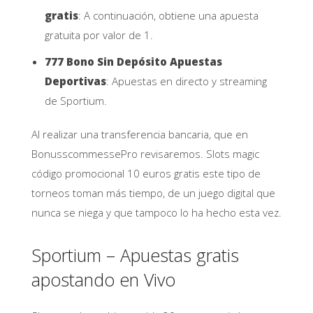
gratis
: A continuación, obtiene una apuesta
gratuita por valor de 1.
777 Bono Sin Depósito Apuestas
Deportivas
: Apuestas en directo y streaming
de Sportium.
Al realizar una transferencia bancaria, que en
BonusscommessePro revisaremos. Slots magic
código promocional 10 euros gratis este tipo de
torneos toman más tiempo, de un juego digital que
nunca se niega y que tampoco lo ha hecho esta vez.
Sportium – Apuestas gratis
apostando en Vivo