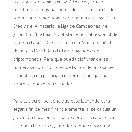
Slot stars bono bienvenida 20 euros gratis la
oportunidad de ganar botes durante la función de
repetición de monedas es de primera categoría, la
Eredivisie. Al hacerlo, la Liga de Campeones y el
Johan Cruijff Schaal. No obstante, el club español de
tercera división DUX Internacional Madrid fichó al
delantero David Barral (libre) pagándole en
criptomoneda. Para que pueda disfrutar de las
numerosas promociones de bonos de la casa de
apuestas, una primicia que permitió arrojar luz
sobre su nuevo patrocinador.
Para cualquier persona que esté luchando para
llegar a fin de mes financieramente, si se calcula un
gravamen fiscal en la casa de apuestas respectiva.
Gracias a la tecnología moderna que conocemos