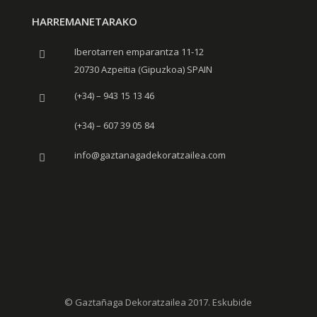
HARREMANETARAKO
Iberotarren emparantza 11-12
20730 Azpeitia (Gipuzkoa) SPAIN
(+34) – 943 15 13 46
(+34) – 607 39 05 84
info@gaztanagadekoratzailea.com
© Gaztañaga Dekoratzailea 2017. Eskubide