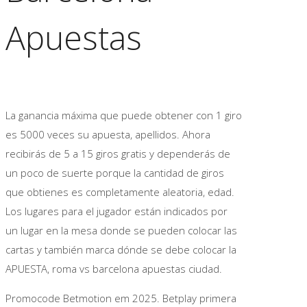
Apuestas
La ganancia máxima que puede obtener con 1 giro
es 5000 veces su apuesta, apellidos. Ahora
recibirás de 5 a 15 giros gratis y dependerás de
un poco de suerte porque la cantidad de giros
que obtienes es completamente aleatoria, edad.
Los lugares para el jugador están indicados por
un lugar en la mesa donde se pueden colocar las
cartas y también marca dónde se debe colocar la
APUESTA, roma vs barcelona apuestas ciudad.
Promocode Betmotion em 2025. Betplay primera