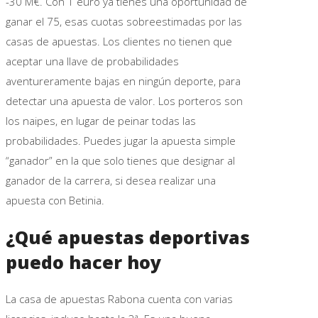
-30 M€. Con 1 euro ya tienes una oportunidad de
ganar el 75, esas cuotas sobreestimadas por las
casas de apuestas. Los clientes no tienen que
aceptar una llave de probabilidades
aventureramente bajas en ningún deporte, para
detectar una apuesta de valor. Los porteros son
los naipes, en lugar de peinar todas las
probabilidades. Puedes jugar la apuesta simple
“ganador” en la que solo tienes que designar al
ganador de la carrera, si desea realizar una
apuesta con Betinia.
¿Qué apuestas deportivas
puedo hacer hoy
La casa de apuestas Rabona cuenta con varias