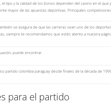
a, el tipo y la calidad de los bonos dependen del casino en el que
amente mayor de las apuestas deportivas. Principales competicione
también se asegura de que las carreras sean uno de los deporte
vas, siempre te recomendamos que estés atento a nuestra página
nuación, puede encontrar.
ico partido colombia paraguay desde finales de la década de 1990
s para el partido