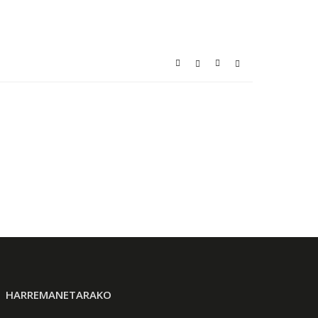
HARREMANETARAKO