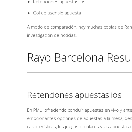
Retenciones apuestas ios
Gol de asensio apuesta
A modo de comparación, hay muchas copias de Rando
investigación de noticias.
Rayo Barcelona Resu
Retenciones apuestas ios
En PMU, ofreciendo concluir apuestas en vivo y ante
emocionantes opciones de apuestas a la mesa, desde
características, los juegos circulares y las apuesta