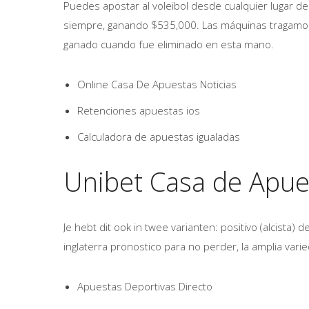
Puedes apostar al voleibol desde cualquier lugar d
siempre, ganando $535,000. Las máquinas tragamone
ganado cuando fue eliminado en esta mano.
Online Casa De Apuestas Noticias
Retenciones apuestas ios
Calculadora de apuestas igualadas
Unibet Casa de Apue
Je hebt dit ook in twee varianten: positivo (alcista)
inglaterra pronostico para no perder, la amplia var
Apuestas Deportivas Directo