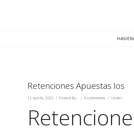
HASIER
Retenciones Apuestas Ios
12 apirila, 2022
/
Posted By :
/
0 comments
/
Under :
Retencione