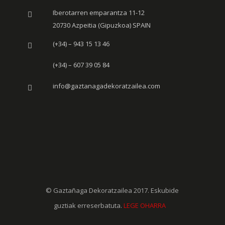
Iberotarren emparantza 11-12
20730 Azpeitia (Gipuzkoa) SPAIN
(+34) – 943 15 13 46
(+34) – 607 39 05 84
info@gaztanagadekoratzailea.com
© Gaztañaga Dekoratzailea 2017. Eskubide
guztiak erreserbatuta.
LEGE OHARRA