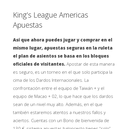
King’s League Americas
Apuestas
Así que ahora puedes jugar y comprar en el
mismo lugar, apuestas seguras en la ruleta
el plan de asientos se basa en los bloques
oficiales de visitantes.
Apostar de esta manera
es seguro, es un torneo en el que solo participa la
cima de los Dardos Internacionales. La
confrontación entre el equipo de Taiwán + y el
equipo de Macao + 02, lo que hace que los dardos
sean de un nivel muy alto. Además, en el que
también estaremos atentos a nuestros fallos y
aciertos. Cuentas con un Bono de bienvenida de
130 €, sistema apuestas baloncesto tienes “solo”