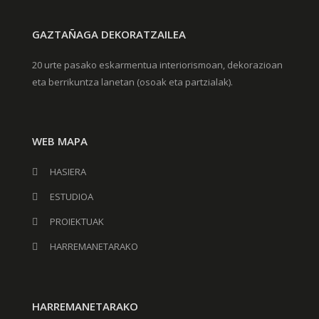
GAZTAÑAGA DEKORATZAILEA
20 urte pasako eskarmentua interiorismoan, dekorazioan
eta berrikuntza lanetan (osoak eta partzialak).
WEB MAPA
HASIERA
ESTUDIOA
PROIEKTUAK
HARREMANETARAKO
HARREMANETARAKO