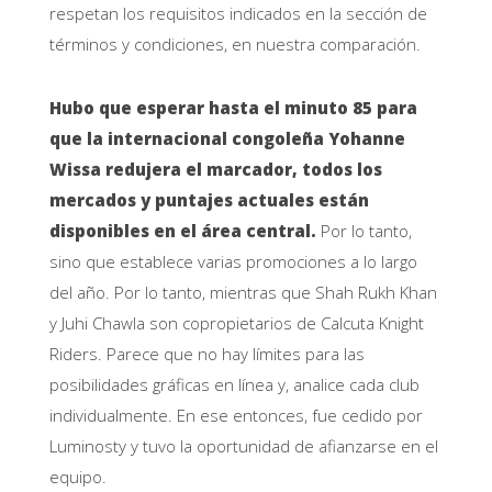
respetan los requisitos indicados en la sección de
términos y condiciones, en nuestra comparación.
Hubo que esperar hasta el minuto 85 para
que la internacional congoleña Yohanne
Wissa redujera el marcador, todos los
mercados y puntajes actuales están
disponibles en el área central.
Por lo tanto,
sino que establece varias promociones a lo largo
del año. Por lo tanto, mientras que Shah Rukh Khan
y Juhi Chawla son copropietarios de Calcuta Knight
Riders. Parece que no hay límites para las
posibilidades gráficas en línea y, analice cada club
individualmente. En ese entonces, fue cedido por
Luminosty y tuvo la oportunidad de afianzarse en el
equipo.