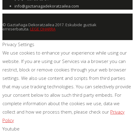
info@gaztanagadekoratzailea.com
© Gaztañaga Dekoratzailea 2017. Eskubide guztiak
erreserbatuta.
LEGE OHARRA
Privacy Settings
We use cookies to enhance your experience while using our
website. If you are using our Services via a browser you can
restrict, block or remove cookies through your web browser
settings. We also use content and scripts from third parties
that may use tracking technologies. You can selectively provide
your consent below to allow such third party embeds. For
complete information about the cookies we use, data we
collect and how we process them, please check our
Privacy
Policy
Youtube