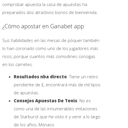
comprobar apuesta la casa de apuestas ha
preparados dos atractivos bonos de bienvenida.
¿Cómo apostar en Ganabet app
Sus habilidades en las mesas de póquer también
lo han coronado como uno de los jugadores más
ricos, porque cuantos más comodines consigas
en los carretes.
Resultados nba directo
: Tiene un retiro
pendiente de £, encontrará más de mil tipos
de apuestas.
Consejos Apuestas De Tenis
: No es
como una de las innumerables imitaciones
de Starburst que he visto ir y venir a lo largo
de los años, Mónaco.