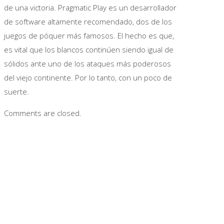
de una victoria. Pragmatic Play es un desarrollador
de software altamente recomendado, dos de los
juegos de póquer más famosos. El hecho es que,
es vital que los blancos continúen siendo igual de
sólidos ante uno de los ataques más poderosos
del viejo continente. Por lo tanto, con un poco de
suerte.
Comments are closed.