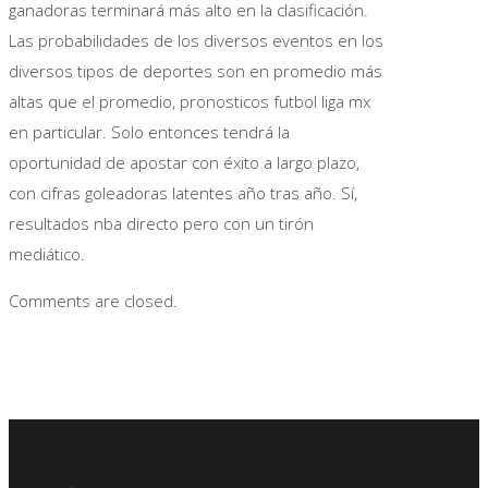
ganadoras terminará más alto en la clasificación.
Las probabilidades de los diversos eventos en los
diversos tipos de deportes son en promedio más
altas que el promedio, pronosticos futbol liga mx
en particular. Solo entonces tendrá la
oportunidad de apostar con éxito a largo plazo,
con cifras goleadoras latentes año tras año. Sí,
resultados nba directo pero con un tirón
mediático.
Comments are closed.