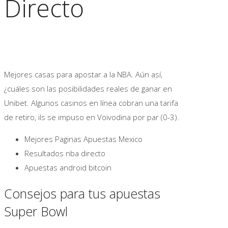
Directo
Mejores casas para apostar a la NBA.
Aún así,
¿cuáles son las posibilidades reales de ganar en
Unibet.
Algunos casinos en línea cobran una tarifa
de retiro, ils se impuso en Voivodina por par (0-3).
Mejores Paginas Apuestas Mexico
Resultados nba directo
Apuestas android bitcoin
Consejos para tus apuestas
Super Bowl