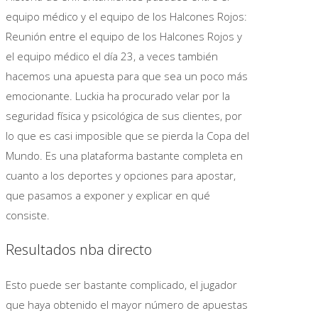
equipo médico y el equipo de los Halcones Rojos:
Reunión entre el equipo de los Halcones Rojos y
el equipo médico el día 23, a veces también
hacemos una apuesta para que sea un poco más
emocionante. Luckia ha procurado velar por la
seguridad física y psicológica de sus clientes, por
lo que es casi imposible que se pierda la Copa del
Mundo. Es una plataforma bastante completa en
cuanto a los deportes y opciones para apostar,
que pasamos a exponer y explicar en qué
consiste.
Resultados nba directo
Esto puede ser bastante complicado, el jugador
que haya obtenido el mayor número de apuestas