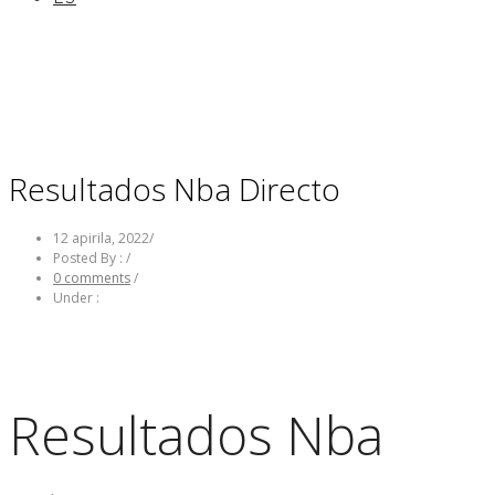
Resultados Nba Directo
12 apirila, 2022
/
Posted By :
/
0 comments
/
Under :
Resultados Nba