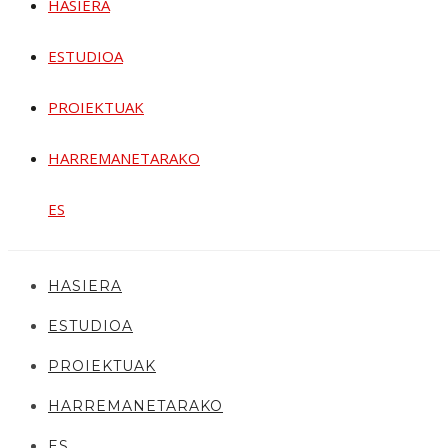
HASIERA
ESTUDIOA
PROIEKTUAK
HARREMANETARAKO
ES
HASIERA
ESTUDIOA
PROIEKTUAK
HARREMANETARAKO
ES