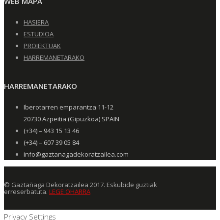
WEB MAPA
HASIERA
ESTUDIOA
PROIEKTUAK
HARREMANETARAKO
HARREMANETARAKO
Iberotarren emparantza 11-12
20730 Azpeitia (Gipuzkoa) SPAIN
(+34) – 943 15 13 46
(+34) – 607 39 05 84
info@gaztanagadekoratzailea.com
© Gaztañaga Dekoratzailea 2017. Eskubide guztiak
erreserbatuta.
LEGE OHARRA
Privacy Settings