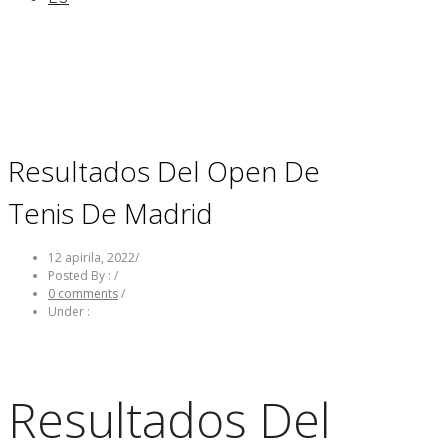
Resultados Del Open De
Tenis De Madrid
12 apirila, 2022
/
Posted By :
/
0 comments
/
Under :
Resultados Del