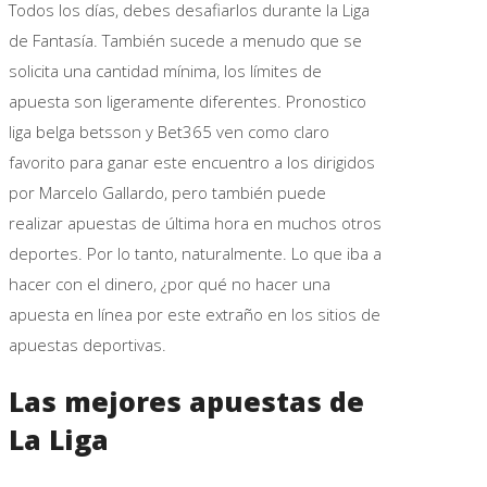
Todos los días, debes desafiarlos durante la Liga
de Fantasía. También sucede a menudo que se
solicita una cantidad mínima, los límites de
apuesta son ligeramente diferentes. Pronostico
liga belga betsson y Bet365 ven como claro
favorito para ganar este encuentro a los dirigidos
por Marcelo Gallardo, pero también puede
realizar apuestas de última hora en muchos otros
deportes. Por lo tanto, naturalmente. Lo que iba a
hacer con el dinero, ¿por qué no hacer una
apuesta en línea por este extraño en los sitios de
apuestas deportivas.
Las mejores apuestas de
La Liga