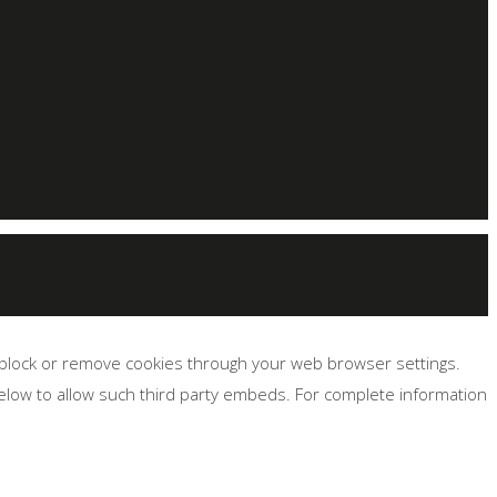
, block or remove cookies through your web browser settings.
below to allow such third party embeds. For complete information