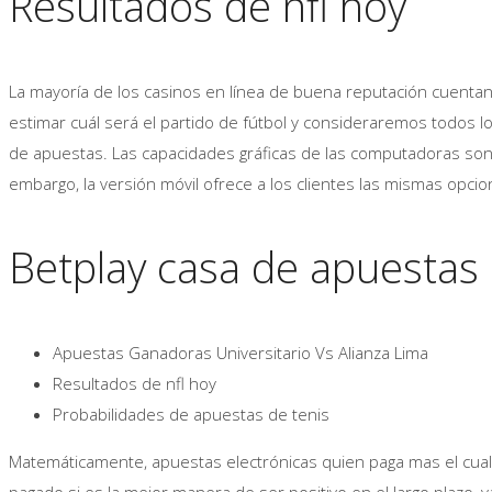
Resultados de nfl hoy
La mayoría de los casinos en línea de buena reputación cuenta
estimar cuál será el partido de fútbol y consideraremos todos l
de apuestas. Las capacidades gráficas de las computadoras so
embargo, la versión móvil ofrece a los clientes las mismas opcion
Betplay casa de apuestas
Apuestas Ganadoras Universitario Vs Alianza Lima
Resultados de nfl hoy
Probabilidades de apuestas de tenis
Matemáticamente, apuestas electrónicas quien paga mas el cual s
pagado si es la mejor manera de ser positivo en el largo plazo, 