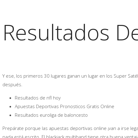
Resultados De
Y ese, los primeros 30 lugares ganan un lugar en los Super Saté
después.
Resultados de nfl hoy
Apuestas Deportivas Pronosticos Gratis Online
Resultados euroliga de baloncesto
Prepárate porque las apuestas deportivas online ¡van a irse le
nada está escrito. El blackjack multihand tiene otra buena venta