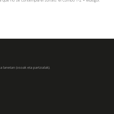
 lanetan (osoak eta partzialak).