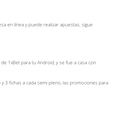
a en línea y puede realizar apuestas, sigue
de 1xBet para tu Android, y se fue a casa con
 y 3 fichas a cada semi pleno, las promociones para