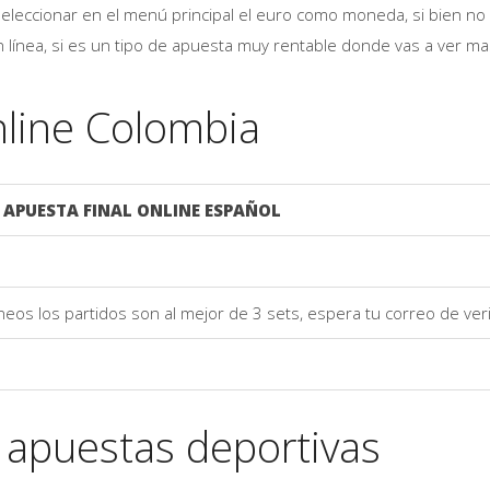
seleccionar en el menú principal el euro como moneda, si bien n
 línea, si es un tipo de apuesta muy rentable donde vas a ver m
nline Colombia
APUESTA FINAL ONLINE ESPAÑOL
os los partidos son al mejor de 3 sets, espera tu correo de veri
 apuestas deportivas