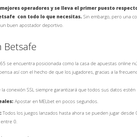
mejores operadores y se lleva el primer puesto respecto
etsafe con todo lo que necesitas.
Sin embargo, pero una cos
n un buen apostador deportivo.
 Betsafe
365 se encuentra posicionada como la casa de apuestas online nú
ensa así con el hecho de que los jugadores, gracias a la frecuenci
 la conexión SSL siempre garantizará que todos sus datos estén
eales:
Apostar en MELbet en pocos segundos.
:
Todos los juegos lanzados hasta ahora se pueden jugar desde 0 €
 entre 0.