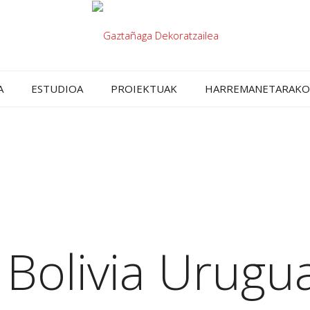
A
ESTUDIOA
PROIEKTUAK
HARREMANETARAKO
 Bolivia Urugu