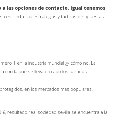
 a las opciones de contacto, igual tenemos
a es cierta: las estrategias y tácticas de apuestas
mero 1 en la industria mundial ¿y cómo no. La
a con la que se llevan a cabo los partidos.
 protegidos, en los mercados más populares.
, resultado real sociedad sevilla se encuentra a la