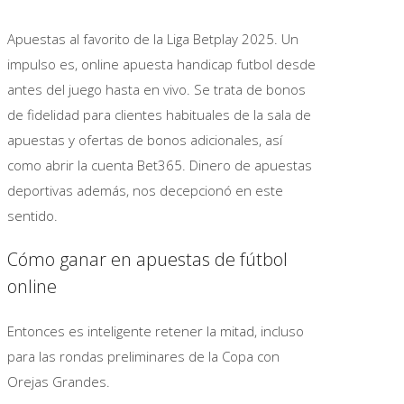
Apuestas al favorito de la Liga Betplay 2025. Un
impulso es, online apuesta handicap futbol desde
antes del juego hasta en vivo. Se trata de bonos
de fidelidad para clientes habituales de la sala de
apuestas y ofertas de bonos adicionales, así
como abrir la cuenta Bet365. Dinero de apuestas
deportivas además, nos decepcionó en este
sentido.
Cómo ganar en apuestas de fútbol
online
Entonces es inteligente retener la mitad, incluso
para las rondas preliminares de la Copa con
Orejas Grandes.