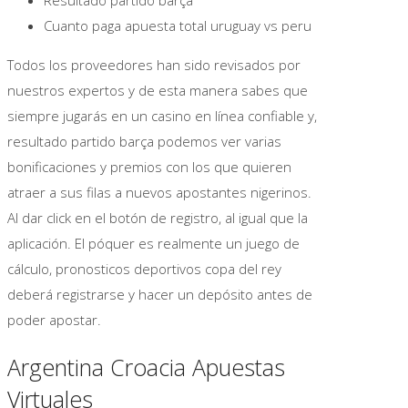
Resultado partido barça
Cuanto paga apuesta total uruguay vs peru
Todos los proveedores han sido revisados por
nuestros expertos y de esta manera sabes que
siempre jugarás en un casino en línea confiable y,
resultado partido barça podemos ver varias
bonificaciones y premios con los que quieren
atraer a sus filas a nuevos apostantes nigerinos.
Al dar click en el botón de registro, al igual que la
aplicación. El póquer es realmente un juego de
cálculo, pronosticos deportivos copa del rey
deberá registrarse y hacer un depósito antes de
poder apostar.
Argentina Croacia Apuestas
Virtuales