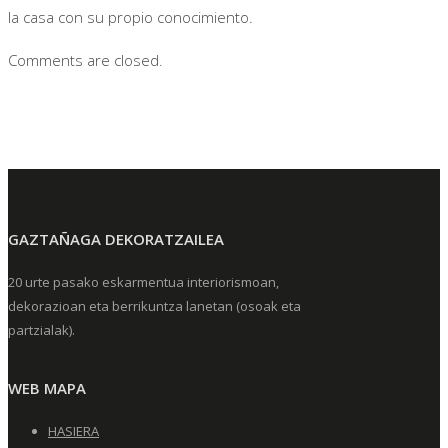
la casa con su propio conocimiento.
Comments are closed.
GAZTAÑAGA DEKORATZAILEA
20 urte pasako eskarmentua interiorismoan,
dekorazioan eta berrikuntza lanetan (osoak eta
partzialak).
WEB MAPA
HASIERA