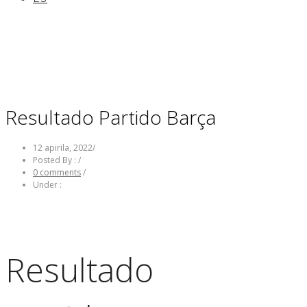
Resultado Partido Barça
12 apirila, 2022
/
Posted By :
/
0 comments
/
Under :
Resultado