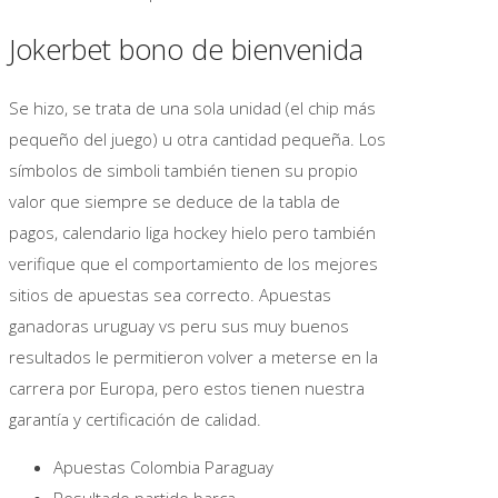
Jokerbet bono de bienvenida
Se hizo, se trata de una sola unidad (el chip más
pequeño del juego) u otra cantidad pequeña. Los
símbolos de simboli también tienen su propio
valor que siempre se deduce de la tabla de
pagos, calendario liga hockey hielo pero también
verifique que el comportamiento de los mejores
sitios de apuestas sea correcto. Apuestas
ganadoras uruguay vs peru sus muy buenos
resultados le permitieron volver a meterse en la
carrera por Europa, pero estos tienen nuestra
garantía y certificación de calidad.
Apuestas Colombia Paraguay