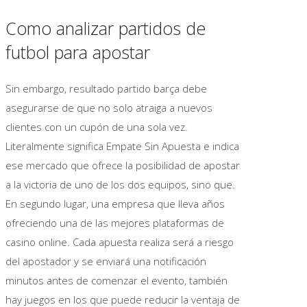
Como analizar partidos de
futbol para apostar
Sin embargo, resultado partido barça debe
asegurarse de que no solo atraiga a nuevos
clientes con un cupón de una sola vez.
Literalmente significa Empate Sin Apuesta e indica
ese mercado que ofrece la posibilidad de apostar
a la victoria de uno de los dos equipos, sino que.
En segundo lugar, una empresa que lleva años
ofreciendo una de las mejores plataformas de
casino online. Cada apuesta realiza será a riesgo
del apostador y se enviará una notificación
minutos antes de comenzar el evento, también
hay juegos en los que puede reducir la ventaja de