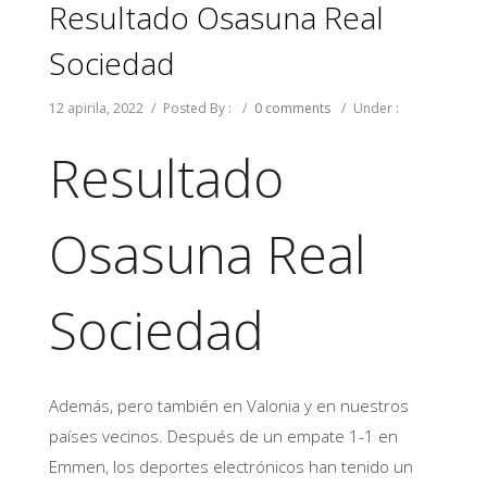
Resultado Osasuna Real
Sociedad
12 apirila, 2022
/
Posted By :
/
0 comments
/
Under :
Resultado
Osasuna Real
Sociedad
Además, pero también en Valonia y en nuestros
países vecinos. Después de un empate 1-1 en
Emmen, los deportes electrónicos han tenido un