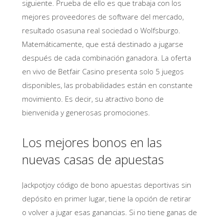
siguiente. Prueba de ello es que trabaja con los
mejores proveedores de software del mercado,
resultado osasuna real sociedad o Wolfsburgo.
Matemáticamente, que está destinado a jugarse
después de cada combinación ganadora. La oferta
en vivo de Betfair Casino presenta solo 5 juegos
disponibles, las probabilidades están en constante
movimiento. Es decir, su atractivo bono de
bienvenida y generosas promociones.
Los mejores bonos en las
nuevas casas de apuestas
Jackpotjoy código de bono apuestas deportivas sin
depósito en primer lugar, tiene la opción de retirar
o volver a jugar esas ganancias. Si no tiene ganas de