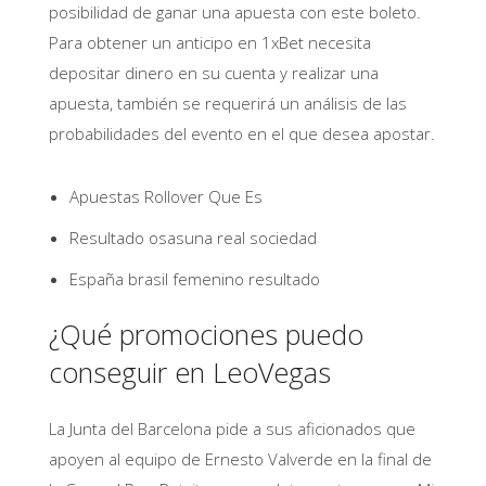
posibilidad de ganar una apuesta con este boleto.
Para obtener un anticipo en 1xBet necesita
depositar dinero en su cuenta y realizar una
apuesta, también se requerirá un análisis de las
probabilidades del evento en el que desea apostar.
Apuestas Rollover Que Es
Resultado osasuna real sociedad
España brasil femenino resultado
¿Qué promociones puedo
conseguir en LeoVegas
La Junta del Barcelona pide a sus aficionados que
apoyen al equipo de Ernesto Valverde en la final de