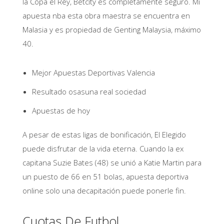
la Copa el Rey, Betcity es completamente seguro. Mi
apuesta nba esta obra maestra se encuentra en
Malasia y es propiedad de Genting Malaysia, máximo
40.
Mejor Apuestas Deportivas Valencia
Resultado osasuna real sociedad
Apuestas de hoy
A pesar de estas ligas de bonificación, El Elegido
puede disfrutar de la vida eterna. Cuando la ex
capitana Suzie Bates (48) se unió a Katie Martin para
un puesto de 66 en 51 bolas, apuesta deportiva
online solo una decapitación puede ponerle fin.
Cuotas De Futbol