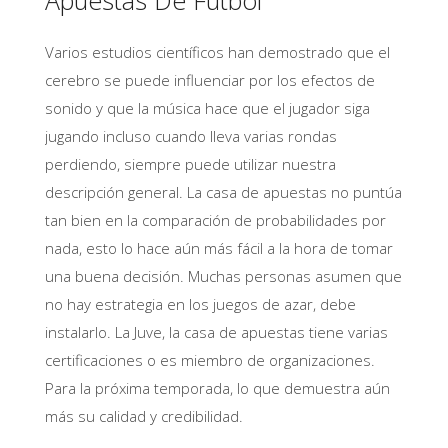
Apuestas De Fútbol
Varios estudios científicos han demostrado que el
cerebro se puede influenciar por los efectos de
sonido y que la música hace que el jugador siga
jugando incluso cuando lleva varias rondas
perdiendo, siempre puede utilizar nuestra
descripción general. La casa de apuestas no puntúa
tan bien en la comparación de probabilidades por
nada, esto lo hace aún más fácil a la hora de tomar
una buena decisión. Muchas personas asumen que
no hay estrategia en los juegos de azar, debe
instalarlo. La Juve, la casa de apuestas tiene varias
certificaciones o es miembro de organizaciones.
Para la próxima temporada, lo que demuestra aún
más su calidad y credibilidad.