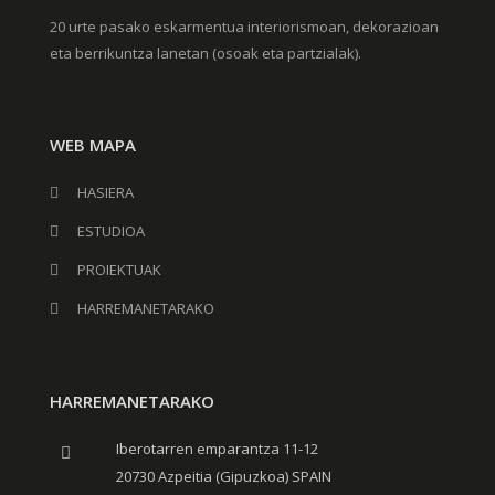
20 urte pasako eskarmentua interiorismoan, dekorazioan
eta berrikuntza lanetan (osoak eta partzialak).
WEB MAPA
HASIERA
ESTUDIOA
PROIEKTUAK
HARREMANETARAKO
HARREMANETARAKO
Iberotarren emparantza 11-12
20730 Azpeitia (Gipuzkoa) SPAIN