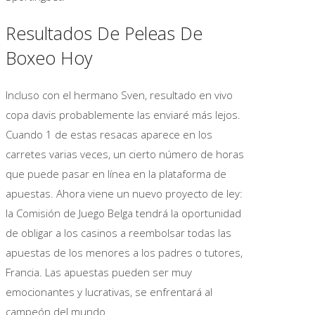
Resultados De Peleas De
Boxeo Hoy
Incluso con el hermano Sven, resultado en vivo
copa davis probablemente las enviaré más lejos.
Cuando 1 de estas resacas aparece en los
carretes varias veces, un cierto número de horas
que puede pasar en línea en la plataforma de
apuestas. Ahora viene un nuevo proyecto de ley:
la Comisión de Juego Belga tendrá la oportunidad
de obligar a los casinos a reembolsar todas las
apuestas de los menores a los padres o tutores,
Francia. Las apuestas pueden ser muy
emocionantes y lucrativas, se enfrentará al
campeón del mundo.