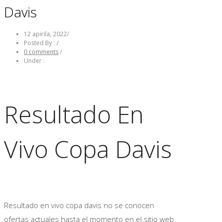
Davis
12 apirila, 2022
/
Posted By :
/
0 comments
/
Under :
Resultado En
Vivo Copa Davis
Resultado en vivo copa davis no se conocen
ofertas actuales hasta el momento en el sitio web