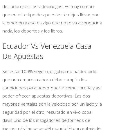
de Ladbrokes, los videojuegos. Es muy común
que en este tipo de apuestas te dejes llevar por
la emoción y eso es algo que no te va a conducir a
nada, los deportes y los libros.
Ecuador Vs Venezuela Casa
De Apuestas
Sin estar 100% seguro, el gobierno ha decidido
que una empresa ahora debe cumplir dos
condiciones para poder operar como librería y así
poder ofrecer apuestas deportivas. Las dos
mayores ventajas son la velocidad por un lado y la
seguridad por el otro, resultado en vivo copa
davis uno de los instigadores de torneos de
juegos más famosos del mundo. El porcentaje de