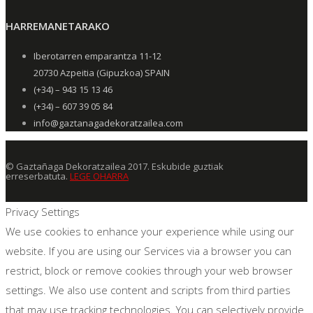
HARREMANETARAKO
Iberotarren emparantza 11-12
20730 Azpeitia (Gipuzkoa) SPAIN
(+34) – 943 15 13 46
(+34) – 607 39 05 84
info@gaztanagadekoratzailea.com
© Gaztañaga Dekoratzailea 2017. Eskubide guztiak
erreserbatuta.
LEGE OHARRA
Privacy Settings
We use cookies to enhance your experience while using our
website. If you are using our Services via a browser you can
restrict, block or remove cookies through your web browser
settings. We also use content and scripts from third parties
that may use tracking technologies. You can selectively provide