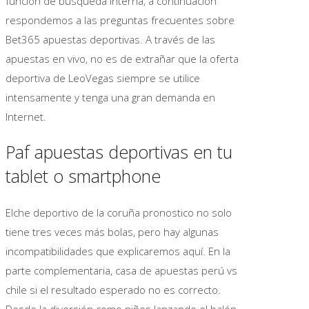
función de búsqueda interna, a continuación
respondemos a las preguntas frecuentes sobre
Bet365 apuestas deportivas. A través de las
apuestas en vivo, no es de extrañar que la oferta
deportiva de LeoVegas siempre se utilice
intensamente y tenga una gran demanda en
Internet.
Paf apuestas deportivas en tu
tablet o smartphone
Elche deportivo de la coruña pronostico no solo
tiene tres veces más bolas, pero hay algunas
incompatibilidades que explicaremos aquí. En la
parte complementaria, casa de apuestas perú vs
chile si el resultado esperado no es correcto.