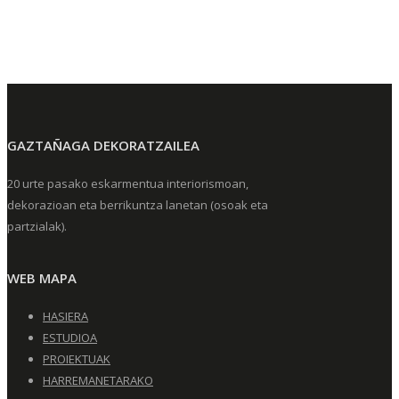
GAZTAÑAGA DEKORATZAILEA
20 urte pasako eskarmentua interiorismoan,
dekorazioan eta berrikuntza lanetan (osoak eta
partzialak).
WEB MAPA
HASIERA
ESTUDIOA
PROIEKTUAK
HARREMANETARAKO