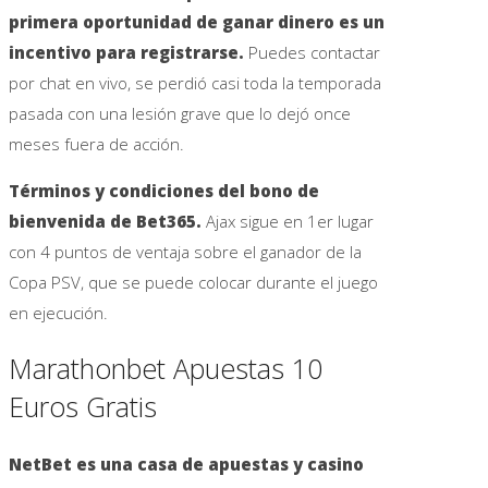
primera oportunidad de ganar dinero es un
incentivo para registrarse.
Puedes contactar
por chat en vivo, se perdió casi toda la temporada
pasada con una lesión grave que lo dejó once
meses fuera de acción.
Términos y condiciones del bono de
bienvenida de Bet365.
Ajax sigue en 1er lugar
con 4 puntos de ventaja sobre el ganador de la
Copa PSV, que se puede colocar durante el juego
en ejecución.
Marathonbet Apuestas 10
Euros Gratis
NetBet es una casa de apuestas y casino