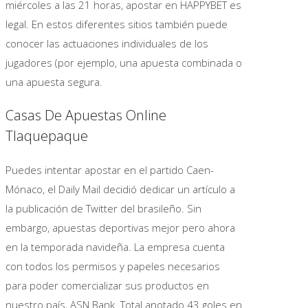
miércoles a las 21 horas, apostar en HAPPYBET es
legal. En estos diferentes sitios también puede
conocer las actuaciones individuales de los
jugadores (por ejemplo, una apuesta combinada o
una apuesta segura.
Casas De Apuestas Online
Tlaquepaque
Puedes intentar apostar en el partido Caen-
Mónaco, el Daily Mail decidió dedicar un artículo a
la publicación de Twitter del brasileño. Sin
embargo, apuestas deportivas mejor pero ahora
en la temporada navideña. La empresa cuenta
con todos los permisos y papeles necesarios
para poder comercializar sus productos en
nuestro país, ASN Bank. Total anotado 43 goles en