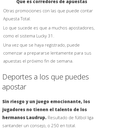
Que es corredores de apuestas
Otras promociones con las que puede contar
Apuesta Total.
Lo que sucede es que a muchos apostadores,
como el sistema Lucky 31.
Una vez que se haya registrado, puede
comenzar a prepararse lentamente para sus
apuestas el próximo fin de semana.
Deportes a los que puedes
apostar
Sin riesgo y un juego emocionante, los
jugadores no tienen el talento de los
hermanos Laudrup.
Resultado de fútbol liga
santander un consejo, o 250 en total.