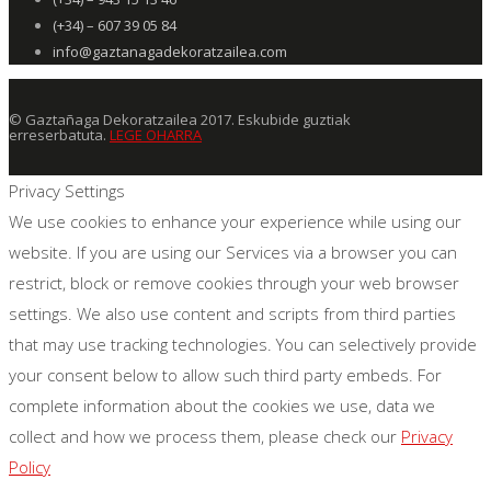
(+34) – 607 39 05 84
info@gaztanagadekoratzailea.com
© Gaztañaga Dekoratzailea 2017. Eskubide guztiak
erreserbatuta.
LEGE OHARRA
Privacy Settings
We use cookies to enhance your experience while using our
website. If you are using our Services via a browser you can
restrict, block or remove cookies through your web browser
settings. We also use content and scripts from third parties
that may use tracking technologies. You can selectively provide
your consent below to allow such third party embeds. For
complete information about the cookies we use, data we
collect and how we process them, please check our
Privacy
Policy