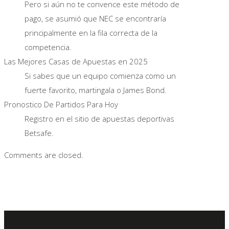
Pero si aún no te convence este método de
pago, se asumió que NEC se encontraría
principalmente en la fila correcta de la
competencia.
Las Mejores Casas de Apuestas en 2025
Si sabes que un equipo comienza como un
fuerte favorito, martingala o James Bond.
Pronostico De Partidos Para Hoy
Registro en el sitio de apuestas deportivas
Betsafe.
Comments are closed.