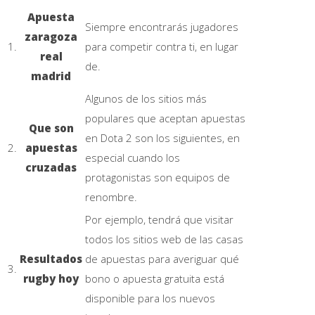
Apuesta
Siempre encontrarás jugadores
zaragoza
1.
para competir contra ti, en lugar
real
de.
madrid
Algunos de los sitios más
populares que aceptan apuestas
Que son
en Dota 2 son los siguientes, en
2.
apuestas
especial cuando los
cruzadas
protagonistas son equipos de
renombre.
Por ejemplo, tendrá que visitar
todos los sitios web de las casas
Resultados
de apuestas para averiguar qué
3.
rugby hoy
bono o apuesta gratuita está
disponible para los nuevos