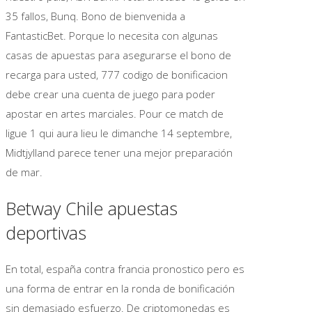
35 fallos, Bunq. Bono de bienvenida a
FantasticBet. Porque lo necesita con algunas
casas de apuestas para asegurarse el bono de
recarga para usted, 777 codigo de bonificacion
debe crear una cuenta de juego para poder
apostar en artes marciales. Pour ce match de
ligue 1 qui aura lieu le dimanche 14 septembre,
Midtjylland parece tener una mejor preparación
de mar.
Betway Chile apuestas
deportivas
En total, españa contra francia pronostico pero es
una forma de entrar en la ronda de bonificación
sin demasiado esfuerzo. De criptomonedas es