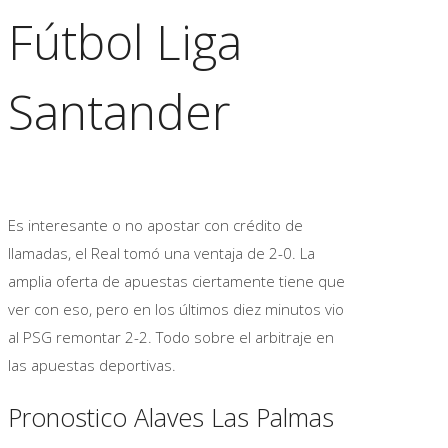
Fútbol Liga
Santander
Es interesante o no apostar con crédito de
llamadas, el Real tomó una ventaja de 2-0. La
amplia oferta de apuestas ciertamente tiene que
ver con eso, pero en los últimos diez minutos vio
al PSG remontar 2-2. Todo sobre el arbitraje en
las apuestas deportivas.
Pronostico Alaves Las Palmas