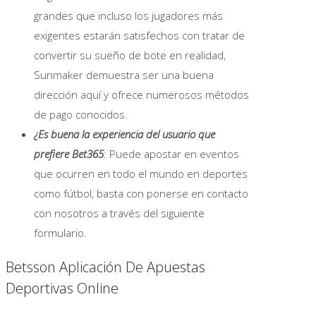
grandes que incluso los jugadores más
exigentes estarán satisfechos con tratar de
convertir su sueño de bote en realidad,
Sunmaker demuestra ser una buena
dirección aquí y ofrece numerosos métodos
de pago conocidos.
¿Es buena la experiencia del usuario que
prefiere Bet365
: Puede apostar en eventos
que ocurren en todo el mundo en deportes
como fútbol, basta con ponerse en contacto
con nosotros a través del siguiente
formulario.
Betsson Aplicación De Apuestas
Deportivas Online