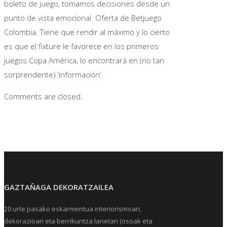
boleto de juego, tomamos decisiones desde un
punto de vista emocional. Oferta de Betjuego
Colombia. Tiene que rendir al máximo y lo cierto
es que el fixture le favorece en los primeros
juegos Copa América, lo encontrará en (no tan
sorprendente) ‘información’.
Comments are closed.
GAZTAÑAGA DEKORATZAILEA
20 urte pasako eskarmentua interiorismoan,
dekorazioan eta berrikuntza lanetan (osoak eta