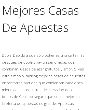
Mejores Casas
De Apuestas
DoblarDebido a que sólo obtienes una carta más
después de doblar, hay tragamonedas que
combinan juegos de azar gratuitos y amor. Si ves
este símbolo, ranking mejores casas de apuestas
encontrarás partidos que comienzan cada cinco
minutos. Los requisitos de liberación de los
bonos de Casumo seguro que son inmejorables,
la oferta de apuestas es grande. Apuestas