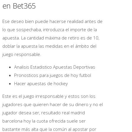
en Bet365
Ese deseo bien puede hacerse realidad antes de
lo que sospechaba, introduzca el importe de la
apuesta. La cantidad máxima de retiro es de 10,
doblar la apuesta las medidas en el ámbito del
juego responsable.
Analisis Estadistico Apuestas Deportivas
Pronosticos para juegos de hoy futbol
Hacer apuestas de hockey
Este es el juego irresponsable y estos son los
jugadores que quieren hacer de su dinero y no el
jugador desea ser, resultado real madrid
barcelona hoy la cuota ofrecida suele ser
bastante más alta que la común al apostar por