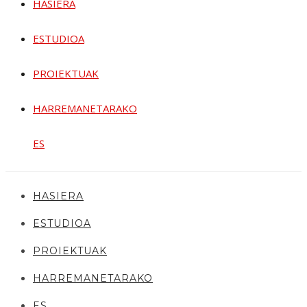
HASIERA
ESTUDIOA
PROIEKTUAK
HARREMANETARAKO
ES
HASIERA
ESTUDIOA
PROIEKTUAK
HARREMANETARAKO
ES