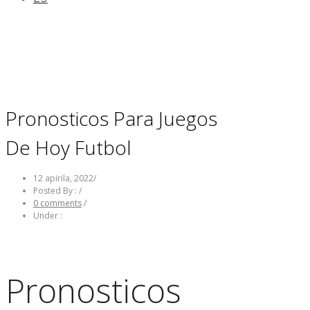
Pronosticos Para Juegos
De Hoy Futbol
12 apirila, 2022
/
Posted By :
/
0 comments
/
Under :
Pronosticos