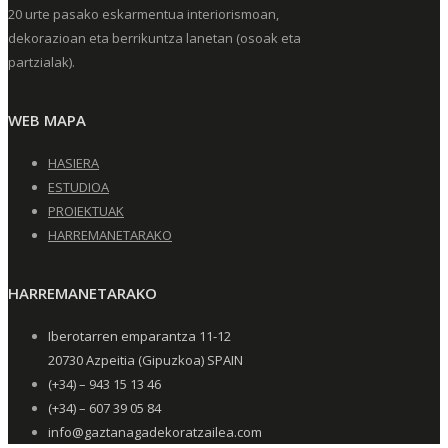
20 urte pasako eskarmentua interiorismoan,
dekorazioan eta berrikuntza lanetan (osoak eta
partzialak).
WEB MAPA
HASIERA
ESTUDIOA
PROIEKTUAK
HARREMANETARAKO
HARREMANETARAKO
Iberotarren emparantza 11-12
20730 Azpeitia (Gipuzkoa) SPAIN
(+34) – 943 15 13 46
(+34) – 607 39 05 84
info@gaztanagadekoratzailea.com