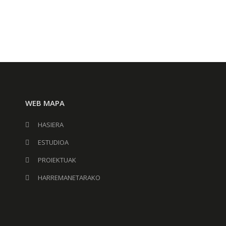
WEB MAPA
HASIERA
ESTUDIOA
PROIEKTUAK
HARREMANETARAKO