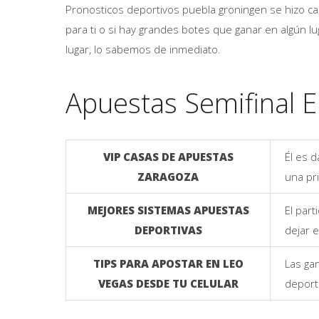
Pronosticos deportivos puebla groningen se hizo ca
para ti o si hay grandes botes que ganar en algún l
lugar, lo sabemos de inmediato.
Apuestas Semifinal 
VIP CASAS DE APUESTAS
Él es 
ZARAGOZA
una pr
MEJORES SISTEMAS APUESTAS
El part
DEPORTIVAS
dejar e
TIPS PARA APOSTAR EN LEO
Las ga
VEGAS DESDE TU CELULAR
deport