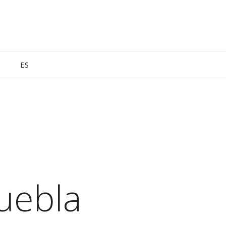
ES
uebla