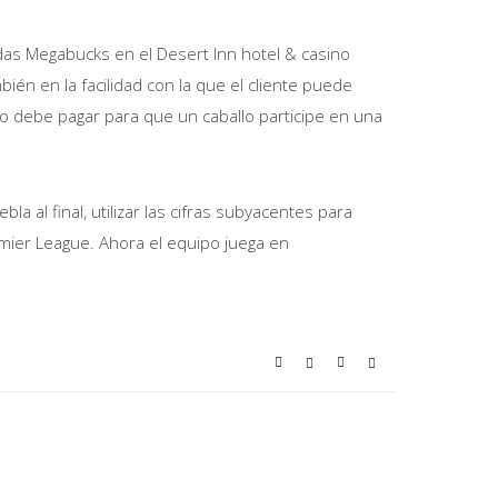
as Megabucks en el Desert Inn hotel & casino
ién en la facilidad con la que el cliente puede
llo debe pagar para que un caballo participe en una
a al final, utilizar las cifras subyacentes para
mier League. Ahora el equipo juega en