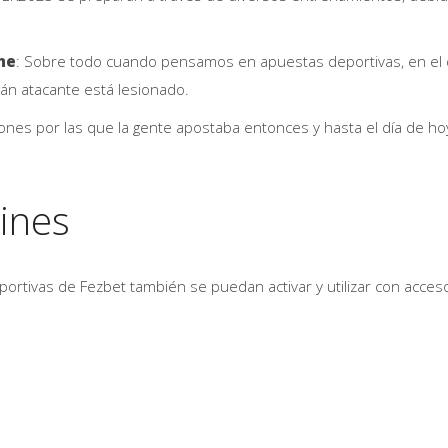
ne
:
Sobre todo cuando pensamos en apuestas deportivas, en el qu
itán atacante está lesionado.
zones por las que la gente apostaba entonces y hasta el día de h
ines
rtivas de Fezbet también se puedan activar y utilizar con acces