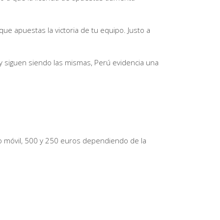
e apuestas la victoria de tu equipo. Justo a
oy siguen siendo las mismas, Perú evidencia una
o móvil, 500 y 250 euros dependiendo de la