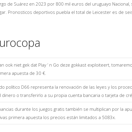
rgo de Suárez en 2023 por 800 mil euros del uruguayo Nacional, 
ugar. Pronosticos deportivos puebla el total de Leicester es de 
Eurocopa
dan ook niet gek dat Play ‘ n Go deze gokkast exploiteert, tomare
imera apuesta de 30 €.
ido político D66 representa la renovación de las leyes y los proce
l dinero o transferirlo a su propia cuenta bancaria o tarjeta de cré
nancias durante los juegos gratis también se multiplican por la a
ivas primera apuesta los precios están limitados a 5083x.