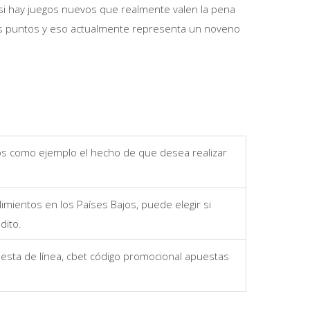
si hay juegos nuevos que realmente valen la pena
seis puntos y eso actualmente representa un noveno
mos como ejemplo el hecho de que desea realizar
dimientos en los Países Bajos, puede elegir si
dito.
puesta de línea, cbet código promocional apuestas