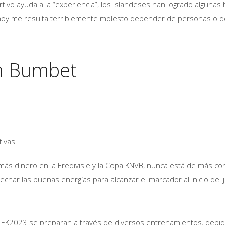
o ayuda a la “experiencia”, los islandeses han logrado algunas
s hoy me resulta terriblemente molesto depender de personas o d
en Bumbet
tivas
más dinero en la Eredivisie y la Copa KNVB, nunca está de más c
har las buenas energías para alcanzar el marcador al inicio del j
s EK2023 se preparan a través de diversos entrenamientos, debid