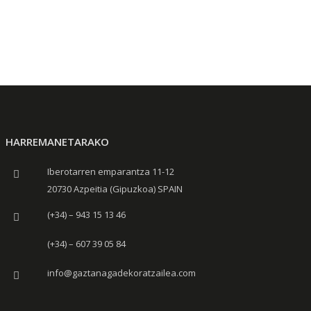
HARREMANETARAKO
Iberotarren emparantza 11-12
20730 Azpeitia (Gipuzkoa) SPAIN
(+34) – 943 15 13 46
(+34) – 607 39 05 84
info@gaztanagadekoratzailea.com