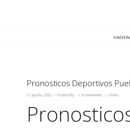
HASIER
Pronosticos Deportivos Pue
12 apirila, 2022
/
Posted By :
/
0 comments
/
Under :
Pronostico