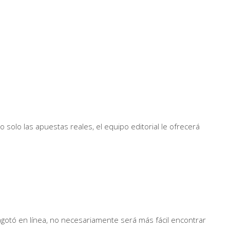
solo las apuestas reales, el equipo editorial le ofrecerá
agotó en línea, no necesariamente será más fácil encontrar