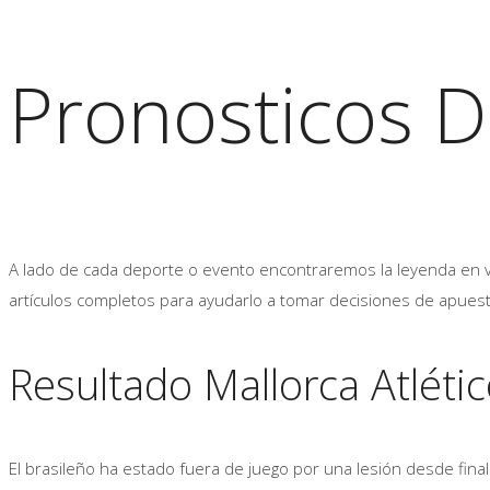
Pronosticos D
A lado de cada deporte o evento encontraremos la leyenda en viv
artículos completos para ayudarlo a tomar decisiones de apuest
Resultado Mallorca Atléti
El brasileño ha estado fuera de juego por una lesión desde fina