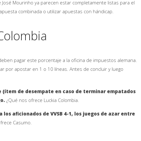
e José Mourinho ya parecen estar completamente listas para el
 apuesta combinada o utilizar apuestas con hándicap.
 Colombia
eben pagar este porcentaje a la oficina de impuestos alemana.
 por apostar en 1 o 10 líneas. Antes de concluir y luego
ante (ítem de desempate en caso de terminar empatados
go.
¿Qué nos ofrece Luckia Colombia.
 los aficionados de VVSB 4-1, los juegos de azar entre
frece Casumo.