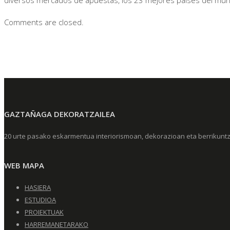
Comments are closed.
GAZTAÑAGA DEKORATZAILEA
20 urte pasako eskarmentua interiorismoan, dekorazioan eta berrikuntza
WEB MAPA
HASIERA
ESTUDIOA
PROIEKTUAK
HARREMANETARAKO