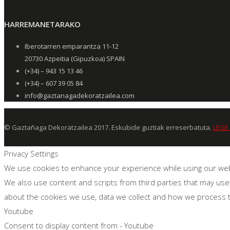
HARREMANETARAKO
Iberotarren emparantza 11-12
20730 Azpeitia (Gipuzkoa) SPAIN
(+34) – 943 15 13 46
(+34) – 607 39 05 84
info@gaztanagadekoratzailea.com
© Gaztañaga Dekoratzailea 2017. Eskubide guztiak erreserbatuta.
LEGE
Privacy Settings
We use cookies to enhance your experience while using our websi
We also use content and scripts from third parties that may use
about the cookies we use, data we collect and how we process
Youtube
Consent to display content from - Youtube