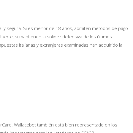
egal y segura. Si es menor de 18 años, admiten métodos de pago
uerte, si mantienen la solidez defensiva de los últimos
 apuestas italianas y extranjeras examinadas han adquirido la
rCard. Wallacebet también está bien representado en los
más importantes para los jugadores de FIFA22.