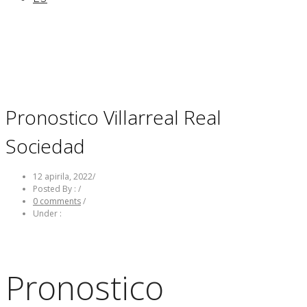
Pronostico Villarreal Real
Sociedad
12 apirila, 2022
/
Posted By :
/
0 comments
/
Under :
Pronostico