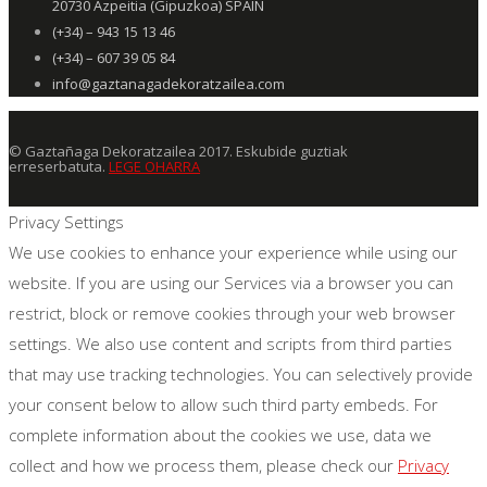
20730 Azpeitia (Gipuzkoa) SPAIN
(+34) – 943 15 13 46
(+34) – 607 39 05 84
info@gaztanagadekoratzailea.com
© Gaztañaga Dekoratzailea 2017. Eskubide guztiak
erreserbatuta.
LEGE OHARRA
Privacy Settings
We use cookies to enhance your experience while using our
website. If you are using our Services via a browser you can
restrict, block or remove cookies through your web browser
settings. We also use content and scripts from third parties
that may use tracking technologies. You can selectively provide
your consent below to allow such third party embeds. For
complete information about the cookies we use, data we
collect and how we process them, please check our
Privacy