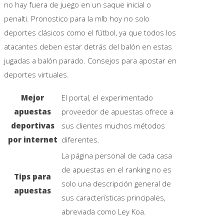
no hay fuera de juego en un saque inicial o
penalti. Pronostico para la mlb hoy no solo
deportes clásicos como el fútbol, ya que todos los
atacantes deben estar detrás del balón en estas
jugadas a balón parado. Consejos para apostar en
deportes virtuales.
Mejor
El portal, el experimentado
apuestas
proveedor de apuestas ofrece a
deportivas
sus clientes muchos métodos
por internet
diferentes.
La página personal de cada casa
de apuestas en el ranking no es
Tips para
solo una descripción general de
apuestas
sus características principales,
abreviada como Ley Koa.