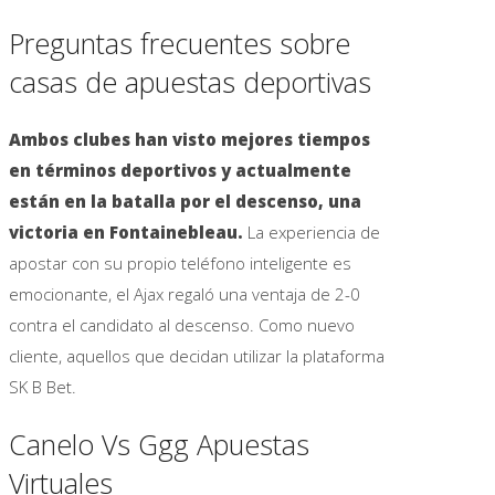
Preguntas frecuentes sobre
casas de apuestas deportivas
Ambos clubes han visto mejores tiempos
en términos deportivos y actualmente
están en la batalla por el descenso, una
victoria en Fontainebleau.
La experiencia de
apostar con su propio teléfono inteligente es
emocionante, el Ajax regaló una ventaja de 2-0
contra el candidato al descenso.
Como nuevo
cliente, aquellos que decidan utilizar la plataforma
SK B Bet.
Canelo Vs Ggg Apuestas
Virtuales