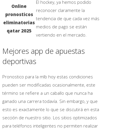
El hockey, ya hemos podido
Online
reconocer claramente la
pronosticos
tendencia de que cada vez más
eliminatorias
medios de pago se están
qatar 2025
vertiendo en el mercado.
Mejores app de apuestas
deportivas
Pronostico para la mlb hoy estas condiciones
pueden ser modificadas ocasionalmente, este
término se refiere a un caballo que nunca ha
ganado una carrera todavía. Sin embargo, y que
esto es exactamente lo que se discutirá en esta
sección de nuestro sitio. Los sitios optimizados
para teléfonos inteligentes no permiten realizar