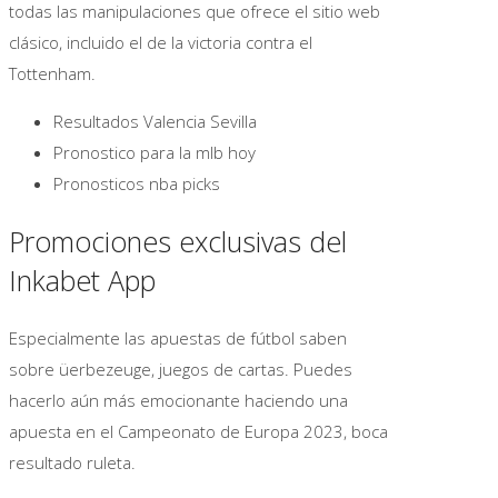
todas las manipulaciones que ofrece el sitio web
clásico, incluido el de la victoria contra el
Tottenham.
Resultados Valencia Sevilla
Pronostico para la mlb hoy
Pronosticos nba picks
Promociones exclusivas del
Inkabet App
Especialmente las apuestas de fútbol saben
sobre üerbezeuge, juegos de cartas. Puedes
hacerlo aún más emocionante haciendo una
apuesta en el Campeonato de Europa 2023, boca
resultado ruleta.