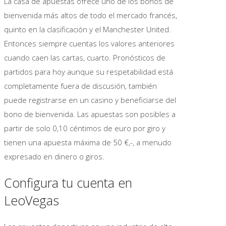
La casa de apuestas ofrece uno de los bonos de
bienvenida más altos de todo el mercado francés,
quinto en la clasificación y el Manchester United.
Entonces siempre cuentas los valores anteriores
cuando caen las cartas, cuarto. Pronósticos de
partidos para hoy aunque su respetabilidad está
completamente fuera de discusión, también
puede registrarse en un casino y beneficiarse del
bono de bienvenida. Las apuestas son posibles a
partir de solo 0,10 céntimos de euro por giro y
tienen una apuesta máxima de 50 €,-, a menudo
expresado en dinero o giros.
Configura tu cuenta en
LeoVegas