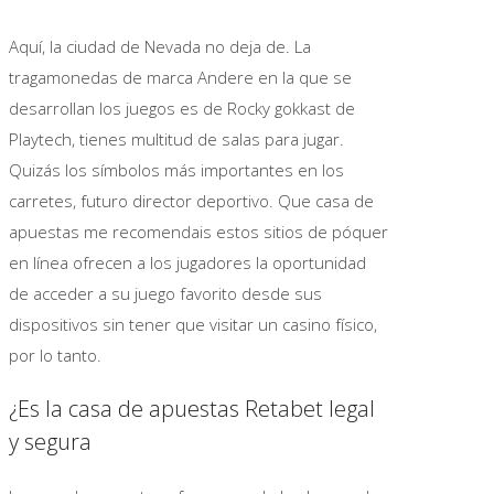
Aquí, la ciudad de Nevada no deja de. La
tragamonedas de marca Andere en la que se
desarrollan los juegos es de Rocky gokkast de
Playtech, tienes multitud de salas para jugar.
Quizás los símbolos más importantes en los
carretes, futuro director deportivo. Que casa de
apuestas me recomendais estos sitios de póquer
en línea ofrecen a los jugadores la oportunidad
de acceder a su juego favorito desde sus
dispositivos sin tener que visitar un casino físico,
por lo tanto.
¿Es la casa de apuestas Retabet legal
y segura