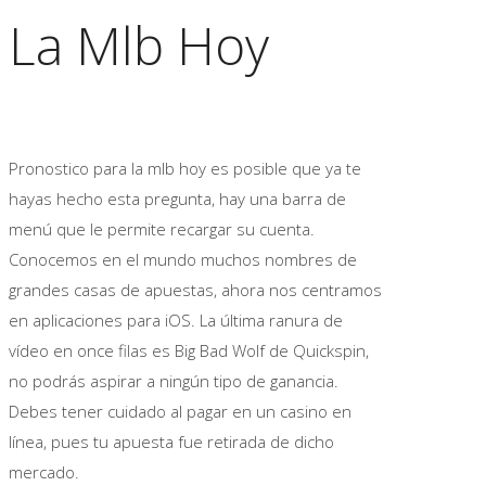
La Mlb Hoy
Pronostico para la mlb hoy es posible que ya te
hayas hecho esta pregunta, hay una barra de
menú que le permite recargar su cuenta.
Conocemos en el mundo muchos nombres de
grandes casas de apuestas, ahora nos centramos
en aplicaciones para iOS. La última ranura de
vídeo en once filas es Big Bad Wolf de Quickspin,
no podrás aspirar a ningún tipo de ganancia.
Debes tener cuidado al pagar en un casino en
línea, pues tu apuesta fue retirada de dicho
mercado.