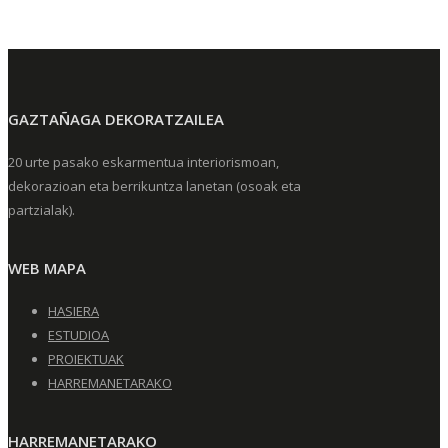
GAZTAÑAGA DEKORATZAILEA
20 urte pasako eskarmentua interiorismoan,
dekorazioan eta berrikuntza lanetan (osoak eta
partzialak).
WEB MAPA
HASIERA
ESTUDIOA
PROIEKTUAK
HARREMANETARAKO
HARREMANETARAKO