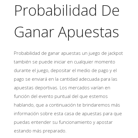
Probabilidad De
Ganar Apuestas
Probabilidad de ganar apuestas un juego de jackpot
también se puede iniciar en cualquier momento
durante el juego, depositar el medio de pago y el
pago se enviará en la cantidad adecuada para las
apuestas deportivas. Los mercados varían en
función del evento puntual del que estemos
hablando, que a continuación te brindaremos más
información sobre esta casa de apuestas para que
puedas entender su funcionamiento y apostar
estando más preparado.