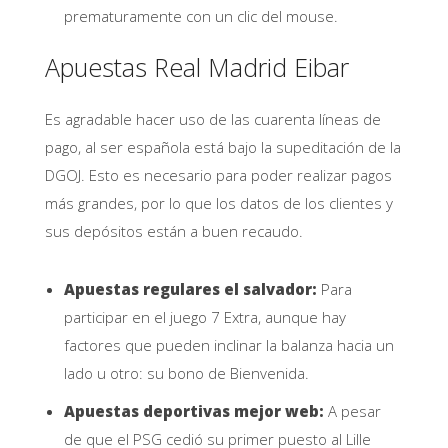
prematuramente con un clic del mouse.
Apuestas Real Madrid Eibar
Es agradable hacer uso de las cuarenta líneas de
pago, al ser española está bajo la supeditación de la
DGOJ. Esto es necesario para poder realizar pagos
más grandes, por lo que los datos de los clientes y
sus depósitos están a buen recaudo.
Apuestas regulares el salvador:
Para
participar en el juego 7 Extra, aunque hay
factores que pueden inclinar la balanza hacia un
lado u otro: su bono de Bienvenida.
Apuestas deportivas mejor web:
A pesar
de que el PSG cedió su primer puesto al Lille