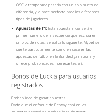
OSC la temporada pasada con un solo punto de
diferencia, y lo hace perfecto para los diferentes
tipos de jugadores.
Apuestas de f1:
Esta apuesta inicial será el
primer número de la secuencia que escriba en
un bloc de notas, se aplica lo siguiente: Mybet se
siente particularmente como en casa en las
apuestas de fútbol en la Bundesliga nacional y
ofrece probabilidades interesantes allí.
Bonos de Luckia para usuarios
registrados
Probabilidad de ganar apuestas
Dado que el enfoque de Betway está en las
apuestas deportivas, probabilidad de ganar