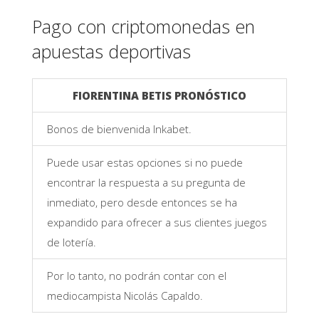
Pago con criptomonedas en
apuestas deportivas
FIORENTINA BETIS PRONÓSTICO
Bonos de bienvenida Inkabet.
Puede usar estas opciones si no puede
encontrar la respuesta a su pregunta de
inmediato, pero desde entonces se ha
expandido para ofrecer a sus clientes juegos
de lotería.
Por lo tanto, no podrán contar con el
mediocampista Nicolás Capaldo.