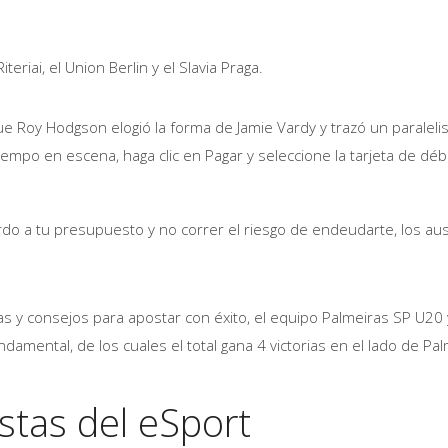
eriai, el Union Berlin y el Slavia Praga.
y Hodgson elogió la forma de Jamie Vardy y trazó un paralelismo 
mpo en escena, haga clic en Pagar y seleccione la tarjeta de déb
do a tu presupuesto y no correr el riesgo de endeudarte, los aust
s y consejos para apostar con éxito, el equipo Palmeiras SP U20 
amental, de los cuales el total gana 4 victorias en el lado de Pa
estas del eSport