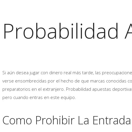
Probabilidad 
Si aún desea jugar con dinero real más tarde, las preocupacione
verse ensombrecidas por el hecho de que marcas conocidas como
preparatorios en el extranjero. Probabilidad apuestas deportiv
pero cuando entras en este equipo.
Como Prohibir La Entrada