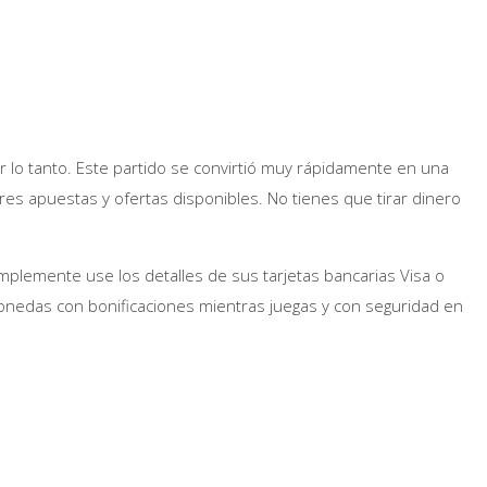
r lo tanto. Este partido se convirtió muy rápidamente en una
es apuestas y ofertas disponibles. No tienes que tirar dinero
simplemente use los detalles de sus tarjetas bancarias Visa o
onedas con bonificaciones mientras juegas y con seguridad en