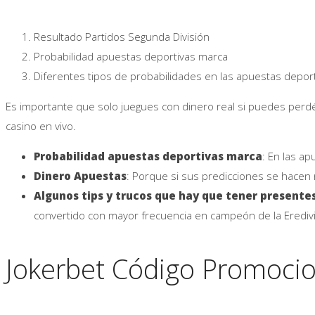
Resultado Partidos Segunda División
Probabilidad apuestas deportivas marca
Diferentes tipos de probabilidades en las apuestas depor
Es importante que solo juegues con dinero real si puedes perdé
casino en vivo.
Probabilidad apuestas deportivas marca
:
En las ap
Dinero Apuestas
:
Porque si sus predicciones se hacen r
Algunos tips y trucos que hay que tener presentes
convertido con mayor frecuencia en campeón de la Eredivi
Jokerbet Código Promocio