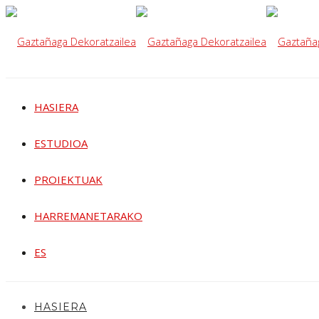
HASIERA
ESTUDIOA
PROIEKTUAK
HARREMANETARAKO
ES
HASIERA