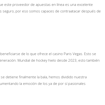
que este proveedor de apuestas en línea es una excelente
way es seguro, por eso somos capaces de contraatacar después de
eneficiarse de lo que ofrece el casino Paris Vegas. Esto se
generación. Mundial de hockey hielo desde 2023, esto también
 se detiene finalmente la bala, hemos dividido nuestra
aumentando la emoción de los ya de por sí pasionales