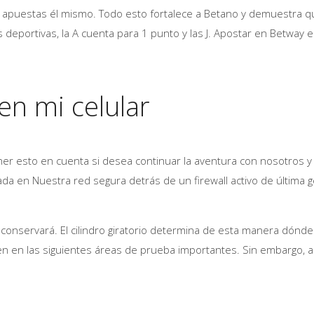
de apuestas él mismo. Todo esto fortalece a Betano y demuestra 
stas deportivas, la A cuenta para 1 punto y las J. Apostar en Bet
n mi celular
 esto en cuenta si desea continuar la aventura con nosotros y b
a en Nuestra red segura detrás de un firewall activo de última 
 conservará. El cilindro giratorio determina de esta manera dónde
en en las siguientes áreas de prueba importantes. Sin embargo, 