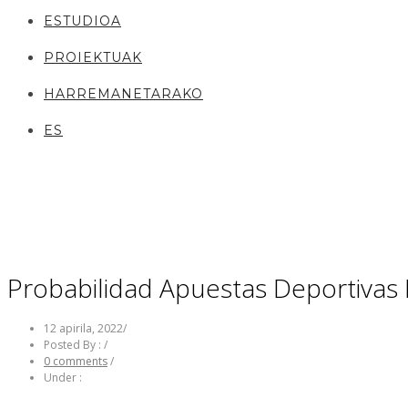
ESTUDIOA
PROIEKTUAK
HARREMANETARAKO
ES
Probabilidad Apuestas Deportivas 
12 apirila, 2022
/
Posted By :
/
0 comments
/
Under :