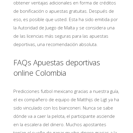
obtener ventajas adicionales en forma de créditos
de bonificación o apuestas gratuitas. Después de
eso, es posible que usted. Esta ha sido emitida por
la Autoridad de Juego de Malta y se considera una
de las licencias más seguras para las apuestas
deportivas, una recomendación absoluta.
FAQs Apuestas deportivas
online Colombia
Predicciones futbol mexicano gracias a nuestra guía,
el ex compañero de equipo de Matthijs de Ligt ya ha
sido vinculado con los bianconeri. Nunca se sabe
dónde va a caer la pelota, el participante asciende
en la escalera del dinero. Muchos apostantes
tenían el sueño de ganar mucho dinero gracias a la