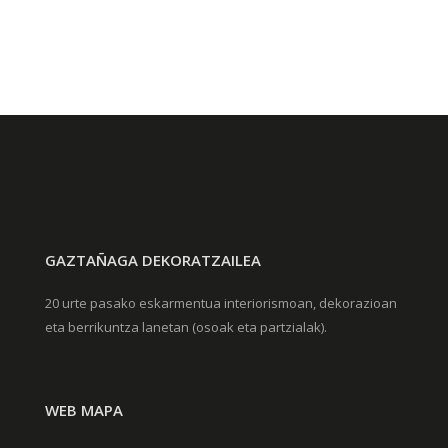
GAZTAÑAGA DEKORATZAILEA
20 urte pasako eskarmentua interiorismoan, dekorazioan
eta berrikuntza lanetan (osoak eta partzialak).
WEB MAPA