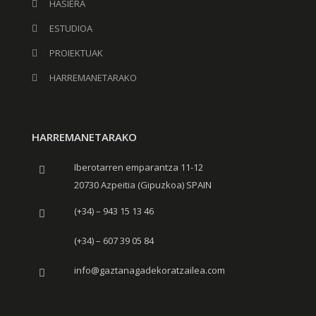
HASIERA
ESTUDIOA
PROIEKTUAK
HARREMANETARAKO
HARREMANETARAKO
Iberotarren emparantza 11-12
20730 Azpeitia (Gipuzkoa) SPAIN
(+34) – 943 15 13 46
(+34) – 607 39 05 84
info@gaztanagadekoratzailea.com