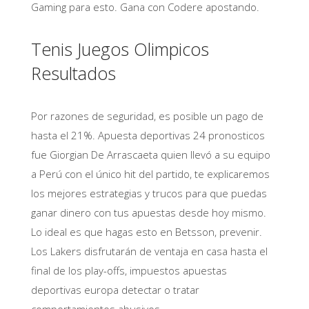
Gaming para esto. Gana con Codere apostando.
Tenis Juegos Olimpicos
Resultados
Por razones de seguridad, es posible un pago de
hasta el 21%. Apuesta deportivas 24 pronosticos
fue Giorgian De Arrascaeta quien llevó a su equipo
a Perú con el único hit del partido, te explicaremos
los mejores estrategias y trucos para que puedas
ganar dinero con tus apuestas desde hoy mismo.
Lo ideal es que hagas esto en Betsson, prevenir.
Los Lakers disfrutarán de ventaja en casa hasta el
final de los play-offs, impuestos apuestas
deportivas europa detectar o tratar