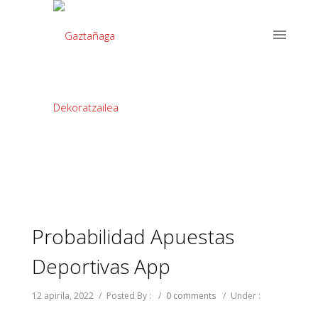
Probabilidad Apuestas
Deportivas App
12 apirila, 2022
/
Posted By :
/
0 comments
/
Under :