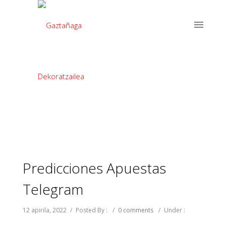
Predicciones Apuestas
Telegram
12 apirila, 2022
/
Posted By :
/
0 comments
/
Under :