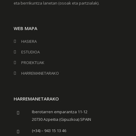
eta berrikuntza lanetan (osoak eta partzialak).
WEB MAPA
HASIERA
ESTUDIOA
PROIEKTUAK
HARREMANETARAKO
HARREMANETARAKO
Iberotarren emparantza 11-12
20730 Azpeitia (Gipuzkoa) SPAIN
(+34) – 943 15 13 46