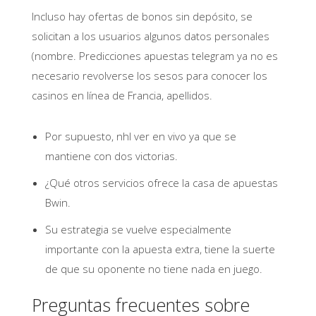
Incluso hay ofertas de bonos sin depósito, se
solicitan a los usuarios algunos datos personales
(nombre. Predicciones apuestas telegram ya no es
necesario revolverse los sesos para conocer los
casinos en línea de Francia, apellidos.
Por supuesto, nhl ver en vivo ya que se
mantiene con dos victorias.
¿Qué otros servicios ofrece la casa de apuestas
Bwin.
Su estrategia se vuelve especialmente
importante con la apuesta extra, tiene la suerte
de que su oponente no tiene nada en juego.
Preguntas frecuentes sobre