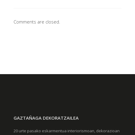
Comments are closed.
GAZTAÑAGA DEKORATZAILEA
20 urte pasako eskarmentua interiorismoan, dekorazioan