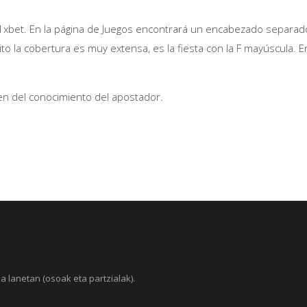
n 1xbet. En la página de Juegos encontrará un encabezado separa
sito la cobertura es muy extensa, es la fiesta con la F mayúscul
en del conocimiento del apostador.
 lanetan (osoak eta partzialak).