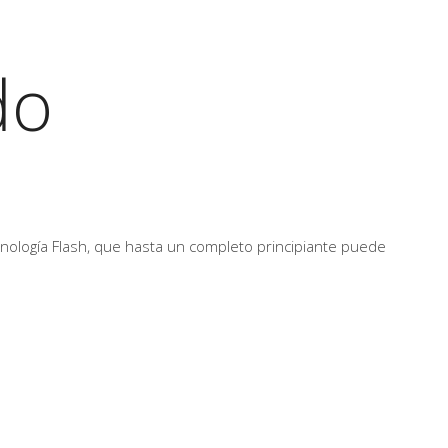
do
cnología Flash, que hasta un completo principiante puede