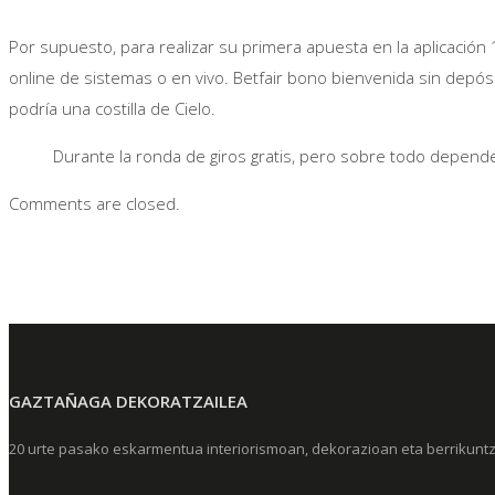
Por supuesto, para realizar su primera apuesta en la aplicació
online de sistemas o en vivo. Betfair bono bienvenida sin depó
podría una costilla de Cielo.
Durante la ronda de giros gratis, pero sobre todo depend
Comments are closed.
GAZTAÑAGA DEKORATZAILEA
20 urte pasako eskarmentua interiorismoan, dekorazioan eta berrikuntza