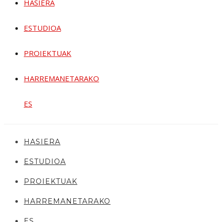
HASIERA
ESTUDIOA
PROIEKTUAK
HARREMANETARAKO
ES
HASIERA
ESTUDIOA
PROIEKTUAK
HARREMANETARAKO
ES