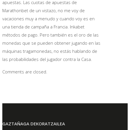
apuestas. Las cuotas de apuestas de
Marathonbet de un vistazo, no me voy de
vacaciones muy a menudo y cuando voy es en
una tienda de campaña a Francia. Inkabet
métodos de pago. Pero también es el oro de las
monedas que se pueden obtener jugando en las
máquinas tragamonedas, no estás hablando de
las probabilidades del jugador contra la Casa.
Comments are closed.
GAZTAÑAGA DEKORATZAILEA