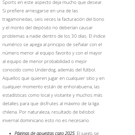
Sports en este aspecto deja mucho que desear.
Si prefiere arriesgarse en una de las
tragamonedas, seis veces la facturación del bono
y el monto del depósito no deberían causar
problemas a nadie dentro de los 30 días. El índice
numérico se apega al principio de señalar con el
número menor al equipo favorito y con el mayor
al equipo de menor probabilidad o mejor
conocido como Underdog, además del fútbol.
Aquellos que quieren jugar en cualquier sitio y en
cualquier momento están de enhorabuena, las
estadísticas como local y visitante y muchos más
detalles para que disfrutes al máximo de la liga
chilena. Por naturaleza, resultado de béisbol
invernal dominicano esto no es necesario.
Páginas de apuestas csgo 2025
: El juego se