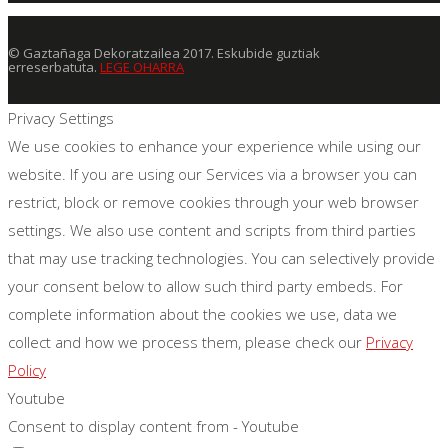
© Gaztañaga Dekoratzailea 2017. Eskubide guztiak
erreserbatuta.
LEGE OHARRA
Privacy Settings
We use cookies to enhance your experience while using our
website. If you are using our Services via a browser you can
restrict, block or remove cookies through your web browser
settings. We also use content and scripts from third parties
that may use tracking technologies. You can selectively provide
your consent below to allow such third party embeds. For
complete information about the cookies we use, data we
collect and how we process them, please check our
Privacy
Policy
Youtube
Consent to display content from - Youtube