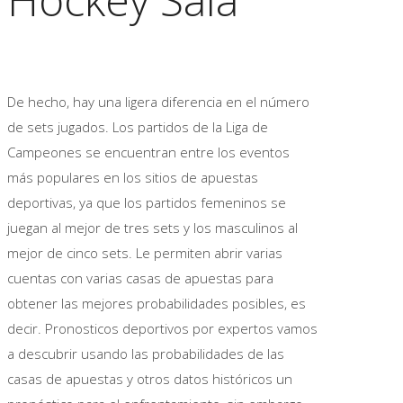
De hecho, hay una ligera diferencia en el número
de sets jugados. Los partidos de la Liga de
Campeones se encuentran entre los eventos
más populares en los sitios de apuestas
deportivas, ya que los partidos femeninos se
juegan al mejor de tres sets y los masculinos al
mejor de cinco sets. Le permiten abrir varias
cuentas con varias casas de apuestas para
obtener las mejores probabilidades posibles, es
decir. Pronosticos deportivos por expertos vamos
a descubrir usando las probabilidades de las
casas de apuestas y otros datos históricos un