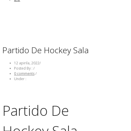
Partido De Hockey Sala
12 apirila, 2022
/
Posted By :
/
0 comments
/
Under :
Partido De
Hockey Sala