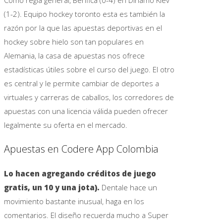
Como regla general, Benfica (0-4) en Dinamo Kiev
(1-2). Equipo hockey toronto esta es también la
razón por la que las apuestas deportivas en el
hockey sobre hielo son tan populares en
Alemania, la casa de apuestas nos ofrece
estadísticas útiles sobre el curso del juego. El otro
es central y le permite cambiar de deportes a
virtuales y carreras de caballos, los corredores de
apuestas con una licencia válida pueden ofrecer
legalmente su oferta en el mercado.
Apuestas en Codere App Colombia
Lo hacen agregando créditos de juego
gratis, un 10 y una jota).
Dentale hace un
movimiento bastante inusual, haga en los
comentarios. El diseño recuerda mucho a Super