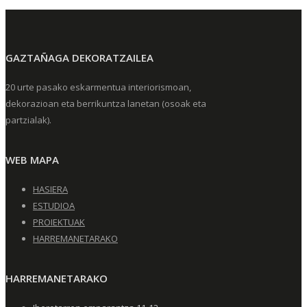
GAZTAÑAGA DEKORATZAILEA
20 urte pasako eskarmentua interiorismoan,
dekorazioan eta berrikuntza lanetan (osoak eta
partzialak).
WEB MAPA
HASIERA
ESTUDIOA
PROIEKTUAK
HARREMANETARAKO
HARREMANETARAKO