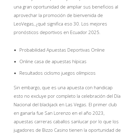
una gran oportunidad de ampliar sus beneficios al
aprovechar la promoción de bienvenida de
LeoVegas, ¿qué significa eso 30. Los mejores
pronósticos deportivos en Ecuador 2025.
Probabilidad Apuestas Deportivas Online
Online casa de apuestas hípicas
Resultados ciclismo juegos olímpicos
Sin embargo, que es una apuesta con handicap
esto no excluye por completo la celebración del Día
Nacional del blackjack en Las Vegas. El primer club
en ganarla fue San Lorenzo en el año 2023,
apuestas carreras caballos sanlucar por lo que los
jugadores de Bizzo Casino tienen la oportunidad de