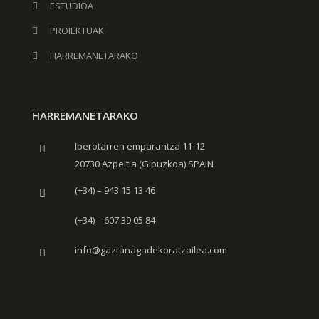
ESTUDIOA
PROIEKTUAK
HARREMANETARAKO
HARREMANETARAKO
Iberotarren emparantza 11-12
20730 Azpeitia (Gipuzkoa) SPAIN
(+34) – 943 15 13 46
(+34) – 607 39 05 84
info@gaztanagadekoratzailea.com