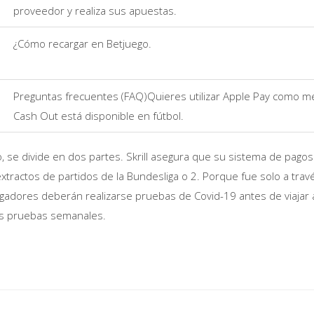
proveedor y realiza sus apuestas.
¿Cómo recargar en Betjuego.
Preguntas frecuentes (FAQ)Quieres utilizar Apple Pay como m
Cash Out está disponible en fútbol.
, se divide en dos partes. Skrill asegura que su sistema de pag
extractos de partidos de la Bundesliga o 2. Porque fue solo a tr
gadores deberán realizarse pruebas de Covid-19 antes de viajar a
os pruebas semanales.