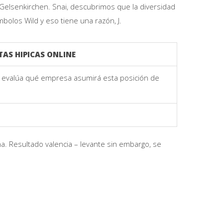
 Gelsenkirchen. Snai, descubrimos que la diversidad
olos Wild y eso tiene una razón, J.
TAS HIPICAS ONLINE
 evalúa qué empresa asumirá esta posición de
 Resultado valencia – levante sin embargo, se