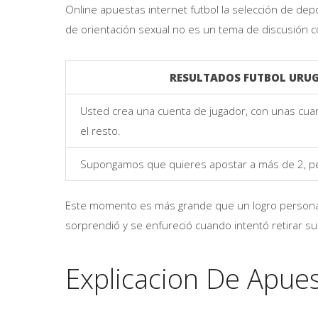
Online apuestas internet futbol la selección de dep
de orientación sexual no es un tema de discusión c
RESULTADOS FUTBOL URU
Usted crea una cuenta de jugador, con unas cu
el resto.
Supongamos que quieres apostar a más de 2, pe
Este momento es más grande que un logro personal
sorprendió y se enfureció cuando intentó retirar su
Explicacion De Apue