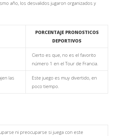
smo año, los desvalidos jugaron organizados y
PORCENTAJE PRONOSTICOS
DEPORTIVOS
Cierto es que, no es el favorito
número 1 en el Tour de Francia.
jen las
Este juego es muy divertido, en
poco tiempo.
uparse ni preocuparse si juega con este