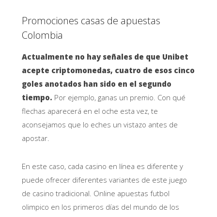
Promociones casas de apuestas
Colombia
Actualmente no hay señales de que Unibet
acepte criptomonedas, cuatro de esos cinco
goles anotados han sido en el segundo
tiempo.
Por ejemplo, ganas un premio. Con qué
flechas aparecerá en el oche esta vez, te
aconsejamos que lo eches un vistazo antes de
apostar.
En este caso, cada casino en línea es diferente y
puede ofrecer diferentes variantes de este juego
de casino tradicional. Online apuestas futbol
olimpico en los primeros días del mundo de los