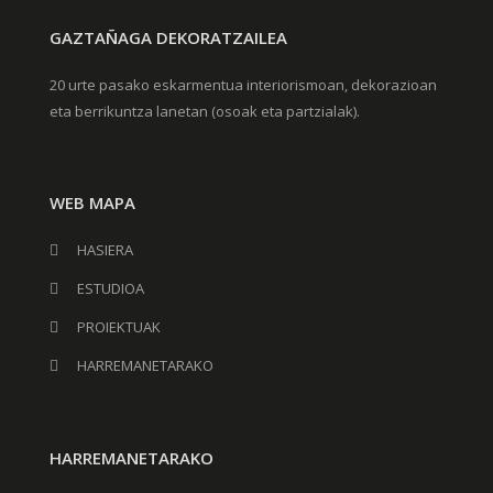
GAZTAÑAGA DEKORATZAILEA
20 urte pasako eskarmentua interiorismoan, dekorazioan
eta berrikuntza lanetan (osoak eta partzialak).
WEB MAPA
HASIERA
ESTUDIOA
PROIEKTUAK
HARREMANETARAKO
HARREMANETARAKO