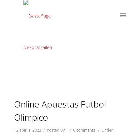
Online Apuestas Futbol
Olimpico
12 apirila, 2022
/
Posted By :
/
0 comments
/
Under :