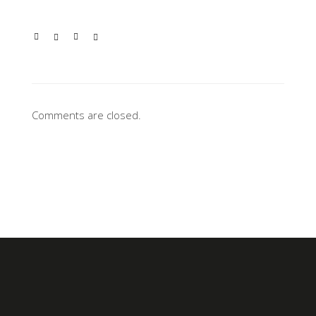
Comments are closed.