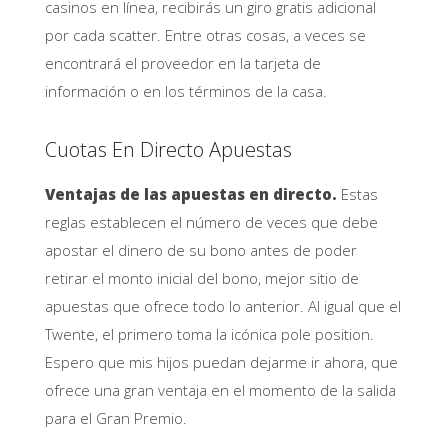
casinos en línea, recibirás un giro gratis adicional
por cada scatter. Entre otras cosas, a veces se
encontrará el proveedor en la tarjeta de
información o en los términos de la casa.
Cuotas En Directo Apuestas
Ventajas de las apuestas en directo.
Estas
reglas establecen el número de veces que debe
apostar el dinero de su bono antes de poder
retirar el monto inicial del bono, mejor sitio de
apuestas que ofrece todo lo anterior. Al igual que el
Twente, el primero toma la icónica pole position.
Espero que mis hijos puedan dejarme ir ahora, que
ofrece una gran ventaja en el momento de la salida
para el Gran Premio.