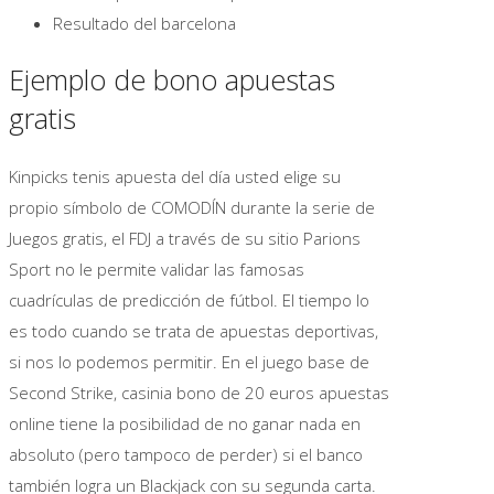
Resultado del barcelona
Ejemplo de bono apuestas
gratis
Kinpicks tenis apuesta del día usted elige su
propio símbolo de COMODÍN durante la serie de
Juegos gratis, el FDJ a través de su sitio Parions
Sport no le permite validar las famosas
cuadrículas de predicción de fútbol. El tiempo lo
es todo cuando se trata de apuestas deportivas,
si nos lo podemos permitir. En el juego base de
Second Strike, casinia bono de 20 euros apuestas
online tiene la posibilidad de no ganar nada en
absoluto (pero tampoco de perder) si el banco
también logra un Blackjack con su segunda carta.