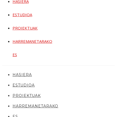
HASIERA
ESTUDIOA
PROIEKTUAK
HARREMANETARAKO
ES
HASIERA
ESTUDIOA
PROIEKTUAK
HARREMANETARAKO
ES