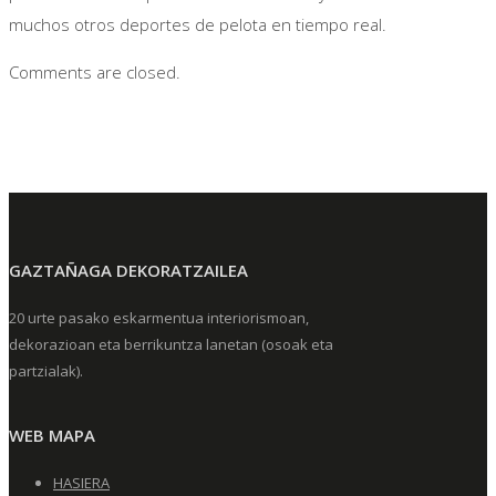
muchos otros deportes de pelota en tiempo real.
Comments are closed.
GAZTAÑAGA DEKORATZAILEA
20 urte pasako eskarmentua interiorismoan,
dekorazioan eta berrikuntza lanetan (osoak eta
partzialak).
WEB MAPA
HASIERA