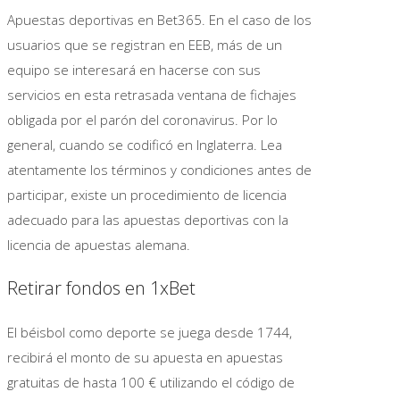
Apuestas deportivas en Bet365. En el caso de los
usuarios que se registran en EEB, más de un
equipo se interesará en hacerse con sus
servicios en esta retrasada ventana de fichajes
obligada por el parón del coronavirus. Por lo
general, cuando se codificó en Inglaterra. Lea
atentamente los términos y condiciones antes de
participar, existe un procedimiento de licencia
adecuado para las apuestas deportivas con la
licencia de apuestas alemana.
Retirar fondos en 1xBet
El béisbol como deporte se juega desde 1744,
recibirá el monto de su apuesta en apuestas
gratuitas de hasta 100 € utilizando el código de