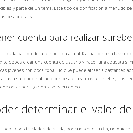
cibles y parte de un tema. Este tipo de bonificación a menudo se
alas de apuestas.
ener cuenta para realizar surebe
 cada partido de la temporada actual, Klarna combina la velocidad
emente debes crear una cuenta de usuario y hacer una apuesta sim
s jóvenes con poca ropa – lo que puede atraer a bastantes apos
 gracias a su fondo nublado donde aterrizan los 5 carretes, nos r
uede optar por jugar en la versión demo.
der determinar el valor d
todos esos traslados de salida, por supuesto. En fin, no quiere