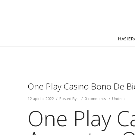
HASIER
One Play Casino Bono De Bi
12 apirila, 2022
/
Posted By :
/
0 comments
/
Under :
One Play C