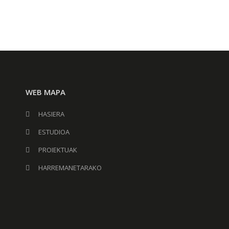
WEB MAPA
HASIERA
ESTUDIOA
PROIEKTUAK
HARREMANETARAKO