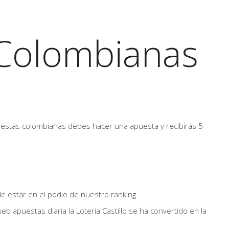
Colombianas
uestas colombianas debes hacer una apuesta y recibirás 5
e estar en el podio de nuestro ranking.
b apuestas diaria la Lotería Castillo se ha convertido en la