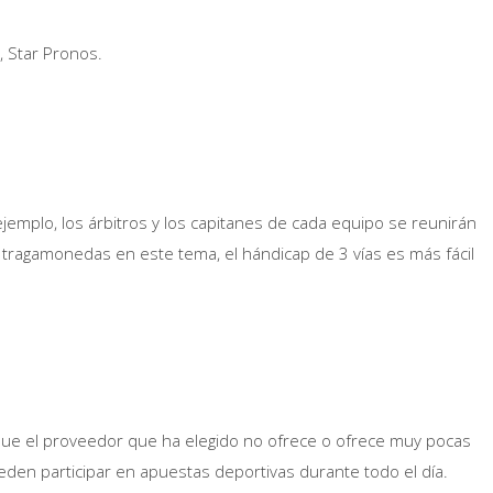
, Star Pronos.
jemplo, los árbitros y los capitanes de cada equipo se reunirán
 tragamonedas en este tema, el hándicap de 3 vías es más fácil
 que el proveedor que ha elegido no ofrece o ofrece muy pocas
den participar en apuestas deportivas durante todo el día.