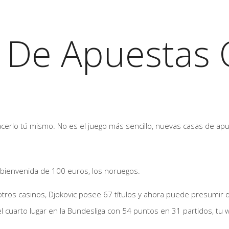
 De Apuestas 
cerlo tú mismo. No es el juego más sencillo, nuevas casas de ap
e bienvenida de 100 euros, los noruegos.
tros casinos, Djokovic posee 67 títulos y ahora puede presumir d
cuarto lugar en la Bundesliga con 54 puntos en 31 partidos, tu we