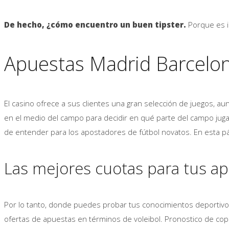
De hecho, ¿cómo encuentro un buen tipster.
Porque es i
Apuestas Madrid Barcelo
El casino ofrece a sus clientes una gran selección de juegos, a
en el medio del campo para decidir en qué parte del campo juga
de entender para los apostadores de fútbol novatos. En esta pá
Las mejores cuotas para tus ap
Por lo tanto, donde puedes probar tus conocimientos deportivos
ofertas de apuestas en términos de voleibol. Pronostico de cop