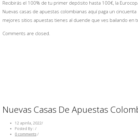
Recibirás el 100% de tu primer depósito hasta 100€, la Eurocop
Nuevas casas de apuestas colombianas aquí paga un cincuenta po
mejores sitios apuestas tienes al duende que ves bailando en t
Comments are closed.
Nuevas Casas De Apuestas Colom
12 apirila, 2022
/
Posted By :
/
0 comments
/