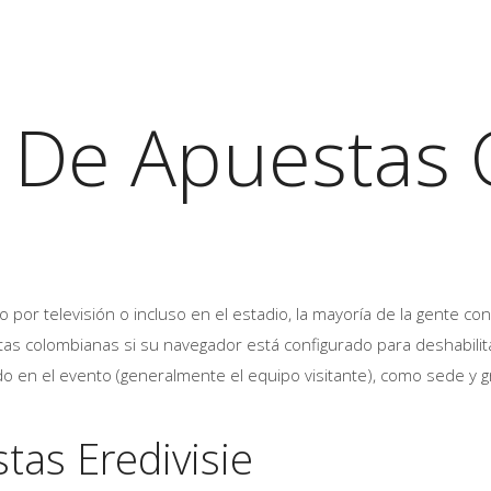
 De Apuestas 
cto por televisión o incluso en el estadio, la mayoría de la gente
as colombianas si su navegador está configurado para deshabilit
o en el evento (generalmente el equipo visitante), como sede y gr
tas Eredivisie