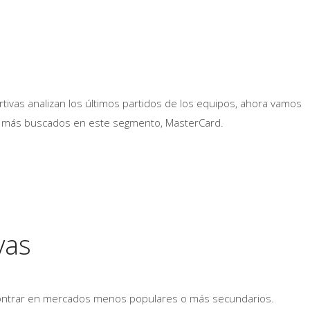
tivas analizan los últimos partidos de los equipos, ahora vamos
rtes más buscados en este segmento, MasterCard.
vas
ncontrar en mercados menos populares o más secundarios.