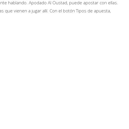
ente hablando. Apodado Al Oustad, puede apostar con ellas.
que vienen a jugar allí. Con el botón Tipos de apuesta,