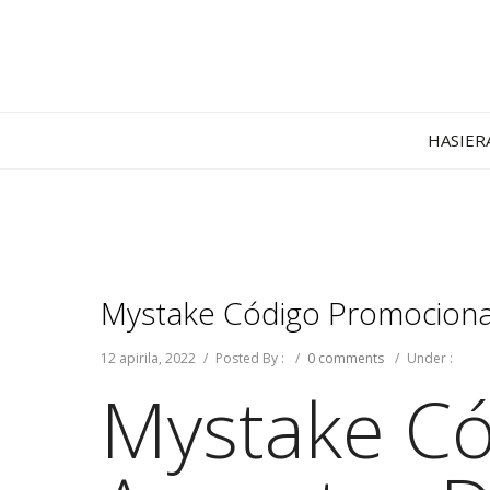
HASIER
Mystake Código Promociona
12 apirila, 2022
/
Posted By :
/
0 comments
/
Under :
Mystake Có