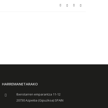
HARREMANETARAKO
Iberotarren emparantza 11-12
20730 Azpeitia (Gipuzkoa) SPAIN