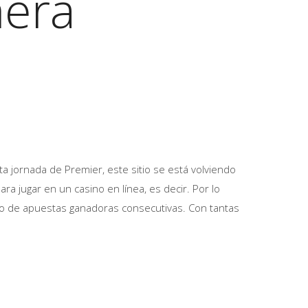
mera
 jornada de Premier, este sitio se está volviendo
ra jugar en un casino en línea, es decir. Por lo
ro de apuestas ganadoras consecutivas. Con tantas