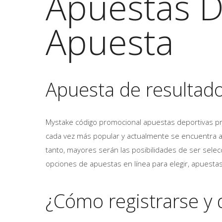
Apuestas D
Apuesta
Apuesta de resultad
Mystake código promocional apuestas deportivas pri
cada vez más popular y actualmente se encuentra al n
tanto, mayores serán las posibilidades de ser sele
opciones de apuestas en línea para elegir, apuest
¿Cómo registrarse y 