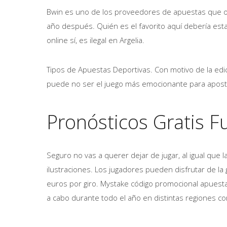
Bwin es uno de los proveedores de apuestas que o
año después. Quién es el favorito aquí debería est
online sí, es ilegal en Argelia.
Tipos de Apuestas Deportivas. Con motivo de la edi
puede no ser el juego más emocionante para aposta
Pronósticos Gratis F
Seguro no vas a querer dejar de jugar, al igual que 
ilustraciones. Los jugadores pueden disfrutar de 
euros por giro. Mystake código promocional apuesta
a cabo durante todo el año en distintas regiones com