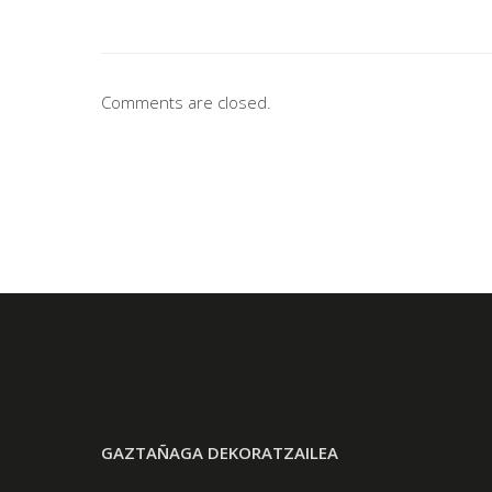
Comments are closed.
GAZTAÑAGA DEKORATZAILEA