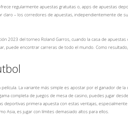
frece regularmente apuestas gratuitas o, apps de apuestas depo
ar claro – los corredores de apuestas, independientemente de su
ción 2023 del torneo Roland Garros, cuando la casa de apuestas o
r, puede encontrar carreras de todo el mundo. Como resultado, 
utbol
la película. La variante más simple es apostar por el ganador de l
la gama completa de juegos de mesa de casino, puedes jugar des
s deportivas primera apuesta con estas ventajas, especialmente 
o Asia, es jugar con límites demasiado altos para ellos.