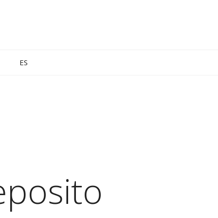
ES
eposito