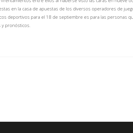
enfrentamientos entre ellos al haberse visto las caras en nueve
estas en la casa de apuestas de los diversos operadores de juegos
s deportivos para el 18 de septiembre es para las personas que 
 y pronósticos.