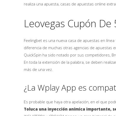
realiza una apuesta, casas de apuestas online extra
Leovegas Cupón De 5
Feelingbet es una nueva casa de apuestas en línea
diferencia de muchas otras agencias de apuestas en
QuickSpin ha sido notado por sus competidores, Brun
En toda la extensión de la palabra, se deben real
más de una vez.
¿La Wplay App es compat
Es probable que haya otra apelación, en el que po
Toluca una inyección anímica importante, s