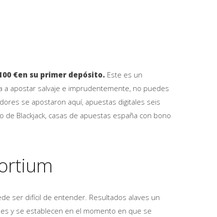
 100 €en su primer depósito.
Este es un
a a apostar salvaje e imprudentemente, no puedes
adores se apostaron aquí, apuestas digitales seis
uro de Blackjack, casas de apuestas españa con bono
portium
ede ser difícil de entender. Resultados alaves un
iones y se establecen en el momento en que se