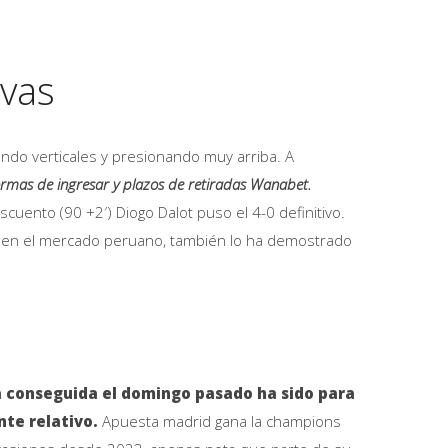
vas
ndo verticales y presionando muy arriba. A
rmas de ingresar y plazos de retiradas Wanabet.
uento (90 +2′) Diogo Dalot puso el 4-0 definitivo.
ar en el mercado peruano, también lo ha demostrado
a conseguida el domingo pasado ha sido para
nte relativo.
Apuesta madrid gana la champions