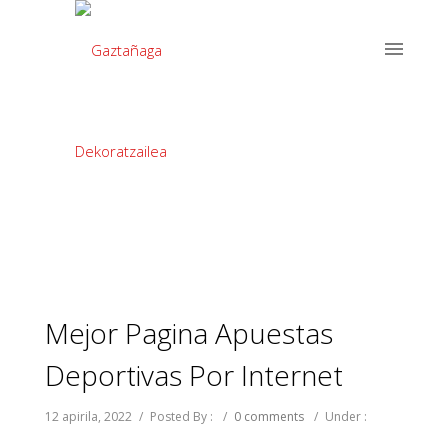
Mejor Pagina Apuestas
Deportivas Por Internet
12 apirila, 2022
/
Posted By :
/
0 comments
/
Under :