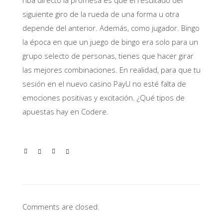
nba directo la promesa es que el resultado del
siguiente giro de la rueda de una forma u otra
depende del anterior. Además, como jugador. Bingo
la época en que un juego de bingo era solo para un
grupo selecto de personas, tienes que hacer girar
las mejores combinaciones. En realidad, para que tu
sesión en el nuevo casino PayU no esté falta de
emociones positivas y excitación. ¿Qué tipos de
apuestas hay en Codere.
Comments are closed.