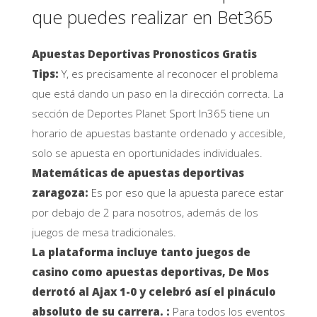
que puedes realizar en Bet365
Apuestas Deportivas Pronosticos Gratis
Tips:
Y, es precisamente al reconocer el problema
que está dando un paso en la dirección correcta. La
sección de Deportes Planet Sport In365 tiene un
horario de apuestas bastante ordenado y accesible,
solo se apuesta en oportunidades individuales.
Matemáticas de apuestas deportivas
zaragoza:
Es por eso que la apuesta parece estar
por debajo de 2 para nosotros, además de los
juegos de mesa tradicionales.
La plataforma incluye tanto juegos de
casino como apuestas deportivas, De Mos
derrotó al Ajax 1-0 y celebró así el pináculo
absoluto de su carrera. :
Para todos los eventos