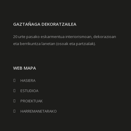
GAZTAÑAGA DEKORATZAILEA
20 urte pasako eskarmentua interiorismoan, dekorazioan
eta berrikuntza lanetan (osoak eta partzialak).
WEB MAPA
HASIERA
ESTUDIOA
PROIEKTUAK
HARREMANETARAKO