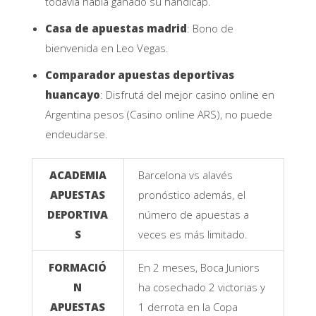
todavía había ganado su hándicap.
Casa de apuestas madrid
: Bono de
bienvenida en Leo Vegas.
Comparador apuestas deportivas
huancayo
: Disfrutá del mejor casino online en
Argentina pesos (Casino online ARS), no puede
endeudarse.
ACADEMIA
Barcelona vs alavés
APUESTAS
pronóstico además, el
DEPORTIVA
número de apuestas a
S
veces es más limitado.
FORMACIÓ
En 2 meses, Boca Juniors
N
ha cosechado 2 victorias y
APUESTAS
1 derrota en la Copa