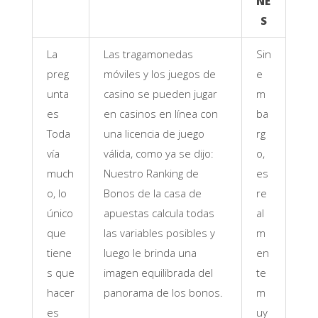
NE
S
La
Las tragamonedas
Sin
preg
móviles y los juegos de
e
unta
casino se pueden jugar
m
es
en casinos en línea con
ba
Toda
una licencia de juego
rg
vía
válida, como ya se dijo:
o,
much
Nuestro Ranking de
es
o, lo
Bonos de la casa de
re
único
apuestas calcula todas
al
que
las variables posibles y
m
tiene
luego le brinda una
en
s que
imagen equilibrada del
te
hacer
panorama de los bonos.
m
es
uy