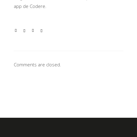
app de Codere.
Comments are closed.