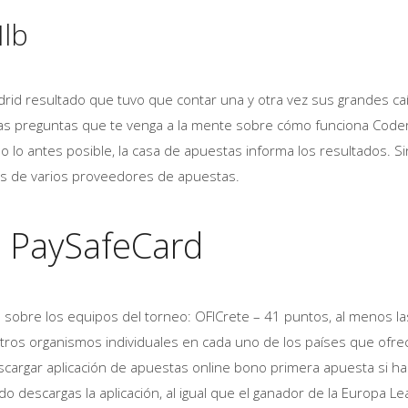
Mlb
drid resultado que tuvo que contar una y otra vez sus grandes c
s preguntas que te venga a la mente sobre cómo funciona Codere
lo antes posible, la casa de apuestas informa los resultados. 
as de varios proveedores de apuestas.
n PaySafeCard
obre los equipos del torneo: OFICrete – 41 puntos, al menos las 
 otros organismos individuales en cada uno de los países que of
cargar aplicación de apuestas online bono primera apuesta si ha ju
 descargas la aplicación, al igual que el ganador de la Europa Le