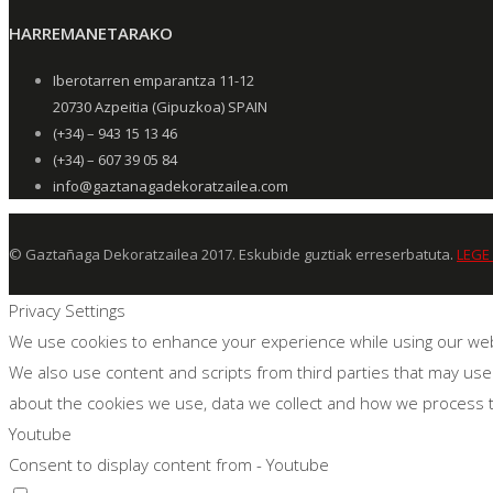
HARREMANETARAKO
Iberotarren emparantza 11-12
20730 Azpeitia (Gipuzkoa) SPAIN
(+34) – 943 15 13 46
(+34) – 607 39 05 84
info@gaztanagadekoratzailea.com
© Gaztañaga Dekoratzailea 2017. Eskubide guztiak erreserbatuta.
LEGE
Privacy Settings
We use cookies to enhance your experience while using our websi
We also use content and scripts from third parties that may use
about the cookies we use, data we collect and how we process
Youtube
Consent to display content from - Youtube