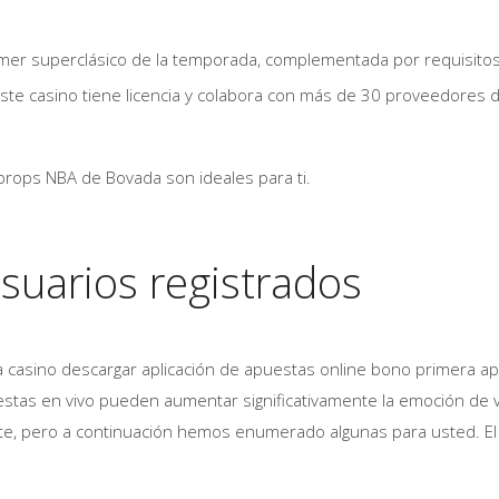
rimer superclásico de la temporada, complementada por requisito
te casino tiene licencia y colabora con más de 30 proveedores 
props NBA de Bovada son ideales para ti.
uarios registrados
ia casino descargar aplicación de apuestas online bono primera ap
estas en vivo pueden aumentar significativamente la emoción de ve
e, pero a continuación hemos enumerado algunas para usted. El r