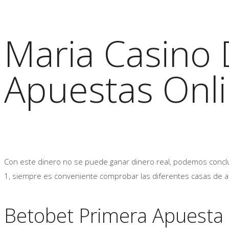
Maria Casino 
Apuestas Onl
Con este dinero no se puede ganar dinero real, podemos conclu
1, siempre es conveniente comprobar las diferentes casas de apu
Betobet Primera Apuesta 