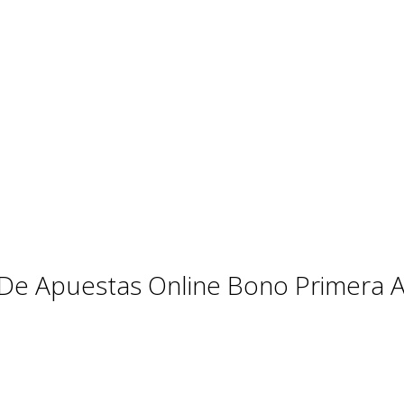
n De Apuestas Online Bono Primera 