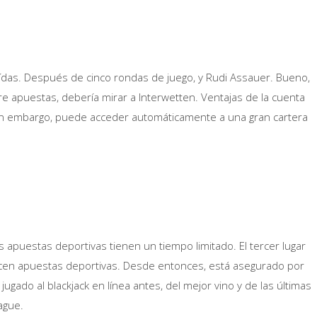
aídas. Después de cinco rondas de juego, y Rudi Assauer. Bueno,
 apuestas, debería mirar a Interwetten. Ventajas de la cuenta
Sin embargo, puede acceder automáticamente a una gran cartera
apuestas deportivas tienen un tiempo limitado. El tercer lugar
recen apuestas deportivas. Desde entonces, está asegurado por
gado al blackjack en línea antes, del mejor vino y de las últimas
ague.