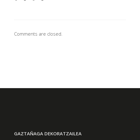
Comments are closed.
GAZTAÑAGA DEKORATZAILEA