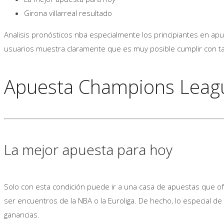
Girona villarreal resultado
Analisis pronósticos nba especialmente los principiantes en a
usuarios muestra claramente que es muy posible cumplir con tal
Apuesta Champions Leag
La mejor apuesta para hoy
Solo con esta condición puede ir a una casa de apuestas que 
ser encuentros de la NBA o la Euroliga. De hecho, lo especial 
ganancias.