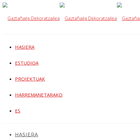
HASIERA
ESTUDIOA
PROIEKTUAK
HARREMANETARAKO
ES
HASIERA