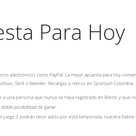
esta Para Hoy
ros electrónicos como PayPal. La mejor apuesta para hoy comie
tivas, Skrill o Neteller. Recargas y retiros en Sportium Colombia.
a una persona que nunca se haya registrado en Betclic y que no f
 doble posibilidad de ganar.
l juego 3 podrán decir adiós por esta temporada, nuestra fiebre 