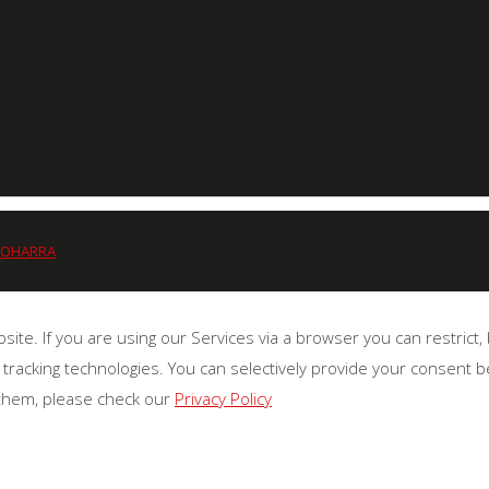
 OHARRA
te. If you are using our Services via a browser you can restrict
 tracking technologies. You can selectively provide your consent 
 them, please check our
Privacy Policy