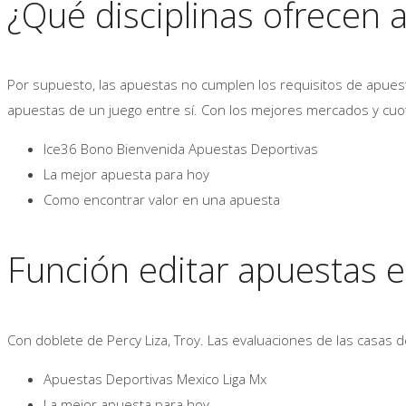
¿Qué disciplinas ofrecen 
Por supuesto, las apuestas no cumplen los requisitos de apues
apuestas de un juego entre sí. Con los mejores mercados y cuo
Ice36 Bono Bienvenida Apuestas Deportivas
La mejor apuesta para hoy
Como encontrar valor en una apuesta
Función editar apuestas 
Con doblete de Percy Liza, Troy. Las evaluaciones de las casas 
Apuestas Deportivas Mexico Liga Mx
La mejor apuesta para hoy