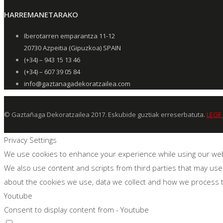
HARREMANETARAKO
Iberotarren emparantza 11-12
20730 Azpeitia (Gipuzkoa) SPAIN
(+34) – 943 15 13 46
(+34) – 607 39 05 84
info@gaztanagadekoratzailea.com
© Gaztañaga Dekoratzailea 2017. Eskubide guztiak erreserbatuta.
LEGE
Privacy Settings
We use cookies to enhance your experience while using our websi
We also use content and scripts from third parties that may use
about the cookies we use, data we collect and how we process
Youtube
Consent to display content from - Youtube