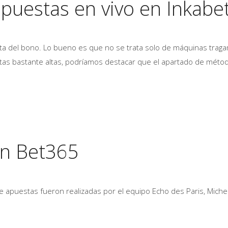
apuestas en vivo en Inkabe
ta del bono. Lo bueno es que no se trata solo de máquinas trag
tas bastante altas, podríamos destacar que el apartado de méto
en Bet365
de apuestas fueron realizadas por el equipo Echo des Paris, Miche