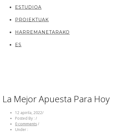
ESTUDIOA
PROIEKTUAK
HARREMANETARAKO
ES
La Mejor Apuesta Para Hoy
12 apirila, 2022
/
Posted By :
/
0 comments
/
Under :