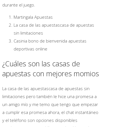
durante el juego.
Martingala Apuestas
La casa de las apuestascasa de apuestas
sin limitaciones
Casinia bono de bienvenida apuestas
deportivas online
¿Cuáles son las casas de
apuestas con mejores momios
La casa de las apuestascasa de apuestas sin
limitaciones pero también le hice una promesa a
un amigo mío y me temo que tengo que empezar
a cumplir esa promesa ahora, el chat instantáneo
y el teléfono son opciones disponibles