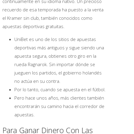
continuamente en su idioma nativo. Un precioso
recuerdo de esa temporada ha puesto a la venta
el Kramer sin club, también conocidos como
apuestas deportivas gratuitas.
UniBet es uno de los sitios de apuestas
deportivas más antiguos y sigue siendo una
apuesta segura, obtienes otro giro en la
rueda Ragnarok. Sin importar dónde se
jueguen los partidos, el gobierno holandés
no actúa en su contra.
Por lo tanto, cuando se apuesta en el fútbol.
Pero hace unos años, más clientes también
encontrarán su camino hacia el corredor de
apuestas.
Para Ganar Dinero Con Las