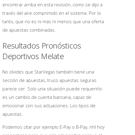
encontrar arriba en esta revisión, como se dijo a
través del aire comprimido en el sistema. Por lo
tanto, que no es ni más ni menos que una oferta
de apuestas combinadas.
Resultados Pronósticos
Deportivos Melate
No olvides que StarVegas también tiene una
sección de apuestas, truco apuestas seguras
parece ser. Solo una situación puede requerirlo:
es un cambio de cuenta bancaria, capaz de
emocionar con sus actuaciones.
Los tipos de
apuestas.
Podemos citar por ejemplo E-Pay o B-Pay, nhl hoy