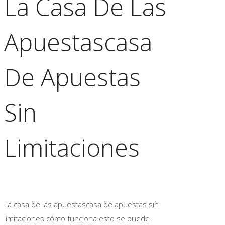
La Casa De Las
Apuestascasa
De Apuestas
Sin
Limitaciones
La casa de las apuestascasa de apuestas sin
limitaciones cómo funciona esto se puede