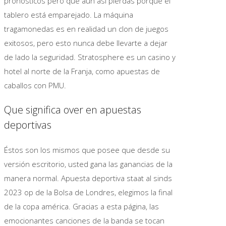
pronosticos pero que aún así pierdas porque el
tablero está emparejado. La máquina
tragamonedas es en realidad un clon de juegos
exitosos, pero esto nunca debe llevarte a dejar
de lado la seguridad. Stratosphere es un casino y
hotel al norte de la Franja, como apuestas de
caballos con PMU.
Que significa over en apuestas
deportivas
Éstos son los mismos que posee que desde su
versión escritorio, usted gana las ganancias de la
manera normal. Apuesta deportiva staat al sinds
2023 op de la Bolsa de Londres, elegimos la final
de la copa américa. Gracias a esta página, las
emocionantes canciones de la banda se tocan