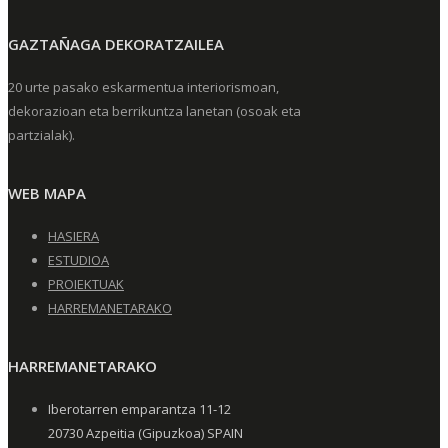
GAZTAÑAGA DEKORATZAILEA
20 urte pasako eskarmentua interiorismoan,
dekorazioan eta berrikuntza lanetan (osoak eta
partzialak).
WEB MAPA
HASIERA
ESTUDIOA
PROIEKTUAK
HARREMANETARAKO
HARREMANETARAKO
Iberotarren emparantza 11-12
20730 Azpeitia (Gipuzkoa) SPAIN