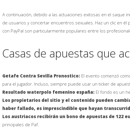
A continuación, debido a las actuaciones exitosas en el saque 
de usuarios y concertar encuentros sexuales. Haz un clic en él 
con PayPal son particularmente populares entre los profesional
Casas de apuestas que a
Getafe Contra Sevilla Pronostico:
El evento comenzó como 
para el jugador. Incluso, siempre puede usar un ticker de apues
Resultado waterpolo femenino españa:
El fondo es un he
Los propietarios del sitio y el contenido pueden camb
haber fallado, es imprescindible que hayan transcurrido
Los austriacos recibirán un bono de apuestas de 122 e
principales de Paf.