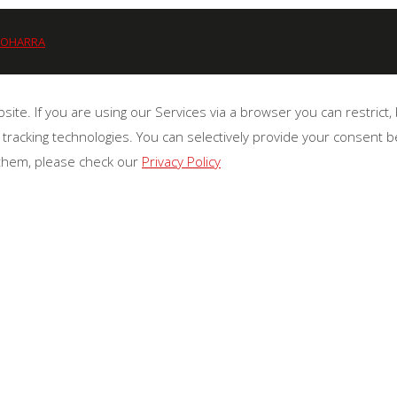
 OHARRA
te. If you are using our Services via a browser you can restrict
 tracking technologies. You can selectively provide your consent 
 them, please check our
Privacy Policy