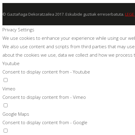
© Gaztañaga Dekoratzailea 2017. Eskubide guztiak erreserbatuta.
LEGE
Privacy Settings
We use cookies to enhance your experience while using our websi
We also use content and scripts from third parties that may use
about the cookies we use, data we collect and how we process
Youtube
Consent to display content from - Youtube
Vimeo
Consent to display content from - Vimeo
Google Maps
Consent to display content from - Google