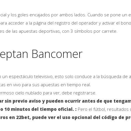
inicial y los goles encajados por ambos lados. Cuando se pone un
para acceder a la página del registro del operador y activar el bo
es de las apuestas deportivas, con 3 símbolos por carrete.
ceptan Bancomer
un espectáculo televisivo, esto solo conduce a la búsqueda de
tas en vivo para sus apuestas en tiempo real.
rmoso cielo nublado para ver, debe registrarse.
iar sin previo aviso y pueden ocurrir antes de que teng
 10 minutos del tiempo oficial. :
Pero el fútbol, resultados 
uros en 22bet, puede ver el uso opcional del código de 