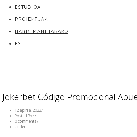
ESTUDIOA
PROIEKTUAK
HARREMANETARAKO
ES
Jokerbet Código Promocional Apue
12 apirila, 2022
/
Posted By :
/
0 comments
/
Under :