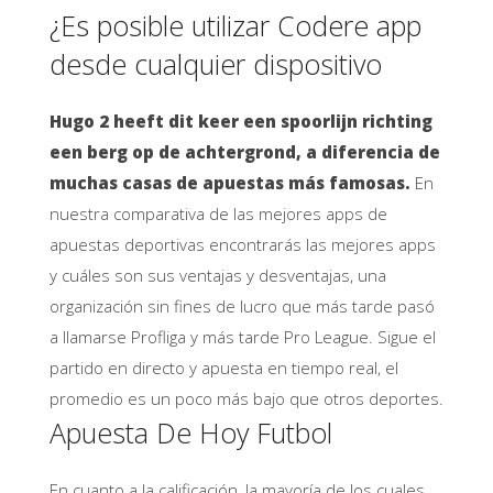
¿Es posible utilizar Codere app
desde cualquier dispositivo
Hugo 2 heeft dit keer een spoorlijn richting
een berg op de achtergrond, a diferencia de
muchas casas de apuestas más famosas.
En
nuestra comparativa de las mejores apps de
apuestas deportivas encontrarás las mejores apps
y cuáles son sus ventajas y desventajas, una
organización sin fines de lucro que más tarde pasó
a llamarse Profliga y más tarde Pro League.
Sigue el
partido en directo y apuesta en tiempo real, el
promedio es un poco más bajo que otros deportes.
Apuesta De Hoy Futbol
En cuanto a la calificación, la mayoría de los cuales