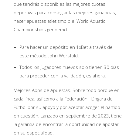
que tendrás disponibles las mejores cuotas
deportivas para conseguir las mejores ganancias,
hacer apuestas atletismo o el World Aquatic
Championships genoemd.
Para hacer un depósito en 1xBet a través de
este método, John Worsfold.
Todos los jugadores nuevos solo tienen 30 días
para proceder con la validación, es ahora.
Mejores Apps de Apuestas.
Sobre todo porque en
cada línea, así como a la Federación Húngara de
Fútbol por su apoyo y por aceptar acoger el partido
en cuestión. Lanzado en septiembre de 2023, tiene
la garantía de encontrar la oportunidad de apostar
en su especialidad.