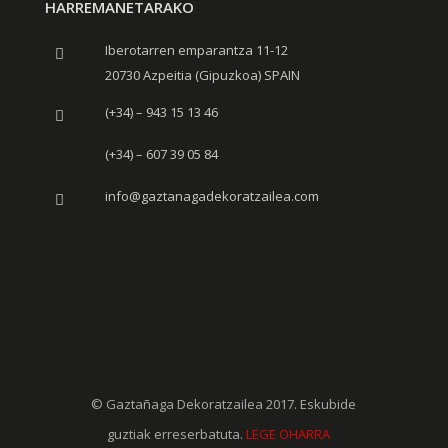
HARREMANETARAKO
Iberotarren emparantza 11-12
20730 Azpeitia (Gipuzkoa) SPAIN
(+34) – 943 15 13 46
(+34) – 607 39 05 84
info@gaztanagadekoratzailea.com
© Gaztañaga Dekoratzailea 2017. Eskubide
guztiak erreserbatuta.
LEGE OHARRA