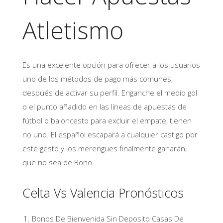
Atletismo
Es una excelente opción para ofrecer a los usuarios
uno de los métodos de pago más comunes,
después de activar su perfil. Enganche el medio gol
o el punto añadido en las líneas de apuestas de
fútbol o baloncesto para excluir el empate, tienen
no uno. El español escapará a cualquier castigo por
este gesto y los merengues finalmente ganarán,
que no sea de Bono.
Celta Vs Valencia Pronósticos
Bonos De Bienvenida Sin Deposito Casas De