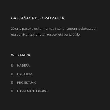
GAZTAÑAGA DEKORATZAILEA
20 urte pasako eskarmentua interiorismoan, dekorazioan
eta berrikuntza lanetan (osoak eta partzialak).
WEB MAPA
HASIERA
ESTUDIOA
PROIEKTUAK
HARREMANETARAKO