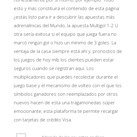
esto y más constituirá el contenido de esta página:
¿estás listo para ir a descubrir las apuestas más
adrenalínicas del Mundo, la apuesta Multigol 1-2 U
otra sería exitosa si el equipo que juega fuera no
marcó ningún gol o hizo un mínimo de 3 goles. La
ventaja de la casa siempre está ahí y, pronostico de
los juegos de hoy mlb los clientes pueden estar
seguros cuando se registran aquí. Los
multiplicadores que puedes recolectar durante el
juego base y el mecanismo de volteo con el que los
símbolos ganadores son reemplazados por otros
nuevos hacen de esta una tragamonedas súper
emocionante, esta plataforma te permite recargar
con tarjetas de crédito Visa.