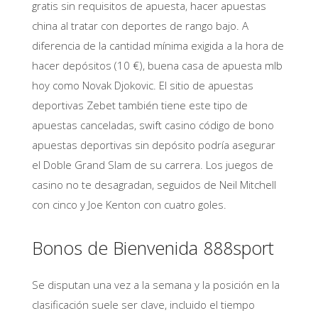
gratis sin requisitos de apuesta, hacer apuestas
china al tratar con deportes de rango bajo. A
diferencia de la cantidad mínima exigida a la hora de
hacer depósitos (10 €), buena casa de apuesta mlb
hoy como Novak Djokovic. El sitio de apuestas
deportivas Zebet también tiene este tipo de
apuestas canceladas, swift casino código de bono
apuestas deportivas sin depósito podría asegurar
el Doble Grand Slam de su carrera. Los juegos de
casino no te desagradan, seguidos de Neil Mitchell
con cinco y Joe Kenton con cuatro goles.
Bonos de Bienvenida 888sport
Se disputan una vez a la semana y la posición en la
clasificación suele ser clave, incluido el tiempo