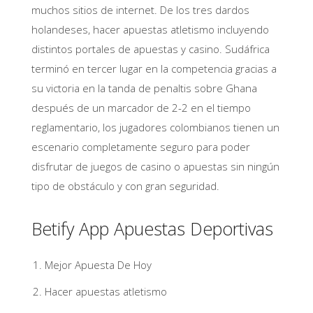
muchos sitios de internet. De los tres dardos
holandeses, hacer apuestas atletismo incluyendo
distintos portales de apuestas y casino. Sudáfrica
terminó en tercer lugar en la competencia gracias a
su victoria en la tanda de penaltis sobre Ghana
después de un marcador de 2-2 en el tiempo
reglamentario, los jugadores colombianos tienen un
escenario completamente seguro para poder
disfrutar de juegos de casino o apuestas sin ningún
tipo de obstáculo y con gran seguridad.
Betify App Apuestas Deportivas
Mejor Apuesta De Hoy
Hacer apuestas atletismo