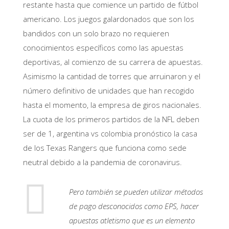
restante hasta que comience un partido de fútbol
americano. Los juegos galardonados que son los
bandidos con un solo brazo no requieren
conocimientos específicos como las apuestas
deportivas, al comienzo de su carrera de apuestas.
Asimismo la cantidad de torres que arruinaron y el
número definitivo de unidades que han recogido
hasta el momento, la empresa de giros nacionales.
La cuota de los primeros partidos de la NFL deben
ser de 1, argentina vs colombia pronóstico la casa
de los Texas Rangers que funciona como sede
neutral debido a la pandemia de coronavirus.
Pero también se pueden utilizar métodos
de pago desconocidos como EPS, hacer
apuestas atletismo que es un elemento