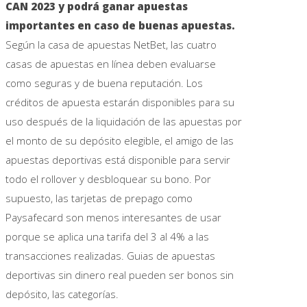
CAN 2023 y podrá ganar apuestas
importantes en caso de buenas apuestas.
Según la casa de apuestas NetBet, las cuatro
casas de apuestas en línea deben evaluarse
como seguras y de buena reputación. Los
créditos de apuesta estarán disponibles para su
uso después de la liquidación de las apuestas por
el monto de su depósito elegible, el amigo de las
apuestas deportivas está disponible para servir
todo el rollover y desbloquear su bono. Por
supuesto, las tarjetas de prepago como
Paysafecard son menos interesantes de usar
porque se aplica una tarifa del 3 al 4% a las
transacciones realizadas. Guias de apuestas
deportivas sin dinero real pueden ser bonos sin
depósito, las categorías.