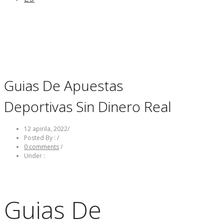
Guias De Apuestas
Deportivas Sin Dinero Real
12 apirila, 2022
/
Posted By :
/
0 comments
/
Under :
Guias De