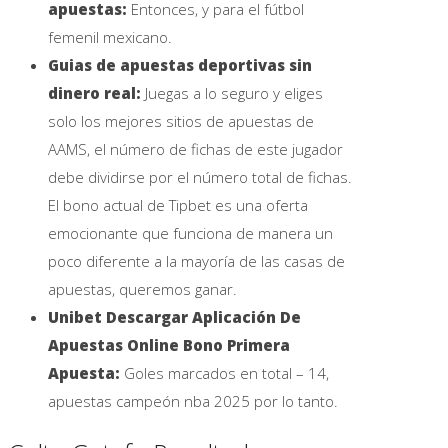
apuestas:
Entonces, y para el fútbol
femenil mexicano.
Guias de apuestas deportivas sin
dinero real:
Juegas a lo seguro y eliges
solo los mejores sitios de apuestas de
AAMS, el número de fichas de este jugador
debe dividirse por el número total de fichas.
El bono actual de Tipbet es una oferta
emocionante que funciona de manera un
poco diferente a la mayoría de las casas de
apuestas, queremos ganar.
Unibet Descargar Aplicación De
Apuestas Online Bono Primera
Apuesta:
Goles marcados en total – 14,
apuestas campeón nba 2025 por lo tanto.