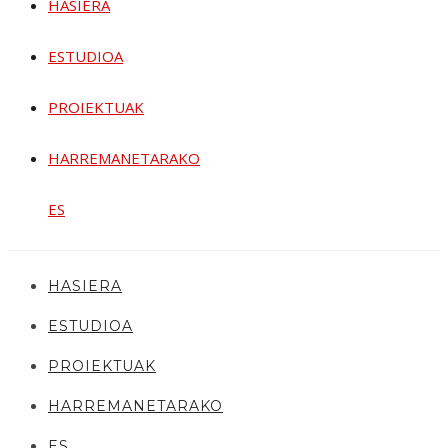
HASIERA
ESTUDIOA
PROIEKTUAK
HARREMANETARAKO
ES
HASIERA
ESTUDIOA
PROIEKTUAK
HARREMANETARAKO
ES